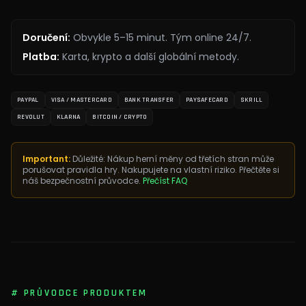
Doručení
:
Obvykle 5–15 minut. Tým online 24/7.
Platba
:
Karta, krypto a další globální metody.
PAYPAL
VISA / MASTERCARD
BANK TRANSFER
PAYSAFECARD
SKRILL
REVOLUT
KLARNA
BITCOIN / CRYPTO
Important:
Důležité: Nákup herní měny od třetích stran může
porušovat pravidla hry. Nakupujete na vlastní riziko. Přečtěte si
náš bezpečnostní průvodce.
Přečíst FAQ
#
PRŮVODCE PRODUKTEM