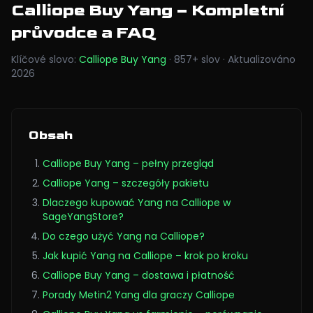
Calliope Buy Yang
– Kompletní
průvodce a FAQ
Klíčové slovo
:
Calliope Buy Yang
·
857
+
slov
·
Aktualizováno
2026
Obsah
Calliope Buy Yang – pełny przegląd
Calliope Yang – szczegóły pakietu
Dlaczego kupować Yang na Calliope w
SageYangStore?
Do czego użyć Yang na Calliope?
Jak kupić Yang na Calliope – krok po kroku
Calliope Buy Yang – dostawa i płatność
Porady Metin2 Yang dla graczy Calliope