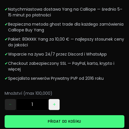
✔
Natychmiastowa dostawa Yang na Calliope — średnio 5–
15 minut po płatności
✔
Bezpieczna metoda ghost trade dla każdego zamówienia
Calliope Buy Yang
✔
Pakiet: 80KKKK Yang za 10,00 € — najlepszy stosunek ceny
do jakości
✔
Wsparcie na żywo 24/7 przez Discord i WhatsApp
✔
Checkout zabezpieczony SSL — PayPal, karta, krypto i
więcej
✔
Specjalista serwerów Prywatny PVP od 2016 roku
Množství (max 100,000)
−
+
PŘIDAT DO KOŠÍKU