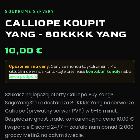
SOUKROMÉ SERVERY
CALLIOPE KOUPIT
YANG - 80KKKK YANG
10,00 €
Upozornění na ceny
:
Ceny se mohou kdykoli změnit. Pro
aktuální ceny nás kontaktujte přes naše
kontaktní kanály
nebo
živou podporu
.
Szukasz najlepszej oferty Calliope Buy Yang?
SageYangStore dostarcza 80KKKK Yang na serwerze
Calliope (prywatny serwer PVP) w 5–15 minut.
Bezpieczny ghost trade, konkurencyjna cena 10,00 €
i wsparcie Discord 24/7 — zaufało nam ponad 12 000
graczy Metin2 na całym świecie.