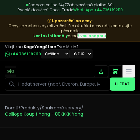
Podpora online 24/7
Zabezpečená platba SSL
Rychlé doručení Ghost Trade
WhatsApp
+44 7361 192110
ⓘ
Upozornění na ceny
:
Ceny se mohou kdykoli změnit. Pro aktuální ceny nás kontaktujte
přes naše
kontaktní kanály
nebo
živou podporu
.
Vítejte na
SageYangStore
Tým Metin2
+44 7361 192110
Hledat
HLEDAT
Domů
/
Produkty
/
Soukromé servery
/
Calliope Koupit Yang - 80KKKK Yang