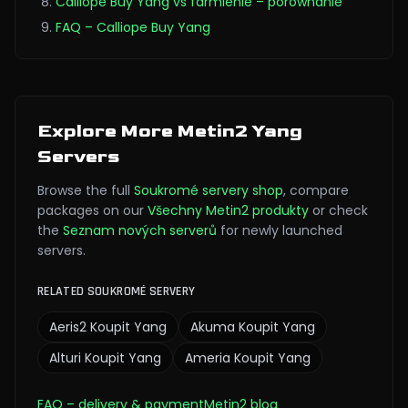
Calliope Buy Yang vs farmienie – porównanie
FAQ – Calliope Buy Yang
Explore More Metin2 Yang
Servers
Browse the full
Soukromé servery
shop
,
compare
packages on our
Všechny Metin2 produkty
or check
the
Seznam nových serverů
for newly launched
servers.
RELATED SOUKROMÉ SERVERY
Aeris2
Koupit Yang
Akuma
Koupit Yang
Alturi
Koupit Yang
Ameria
Koupit Yang
FAQ
– delivery & payment
Metin2 blog