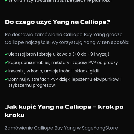
✔
Strona z szyfrowaniem SSL i bezpieczne płatności
Do czego użyć Yang na Calliope?
Po dostawie zamówienia Calliope Buy Yang gracze
Calliope najczęściej wykorzystują Yang w ten sposób:
✔
Ulepszaj broń i zbroję u kowala (+0 do +9 i wyżej)
✔
Kupuj consumables, mikstury i zapasy PVP od graczy
✔
Inwestuj w konia, umiejętności i składki gildii
✔
Dominuj w strefach PVP dzięki lepszemu ekwipunkowi i
szybszemu progresowi
Jak kupić Yang na Calliope – krok po
kroku
Zamówienie Calliope Buy Yang w SageYangStore