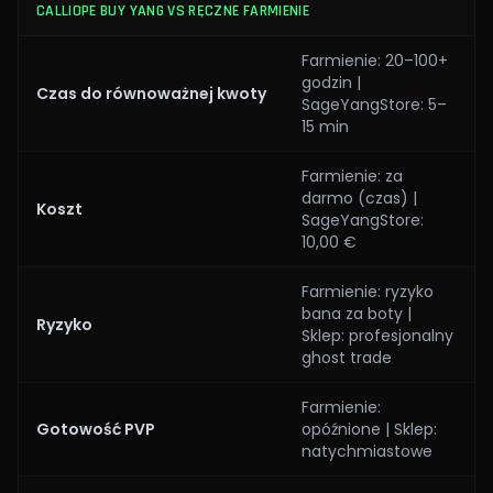
CALLIOPE BUY YANG VS RĘCZNE FARMIENIE
Farmienie: 20–100+
godzin |
Czas do równoważnej kwoty
SageYangStore: 5–
15 min
Farmienie: za
darmo (czas) |
Koszt
SageYangStore:
10,00 €
Farmienie: ryzyko
bana za boty |
Ryzyko
Sklep: profesjonalny
ghost trade
Farmienie:
Gotowość PVP
opóźnione | Sklep:
natychmiastowe