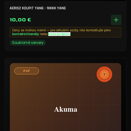
AERIS2 KOUPIT YANG - 1KKKK YANG
10,00 €
Ceny se mohou měnit — pro aktuální sazby nás kontaktujte přes
kontaktní kanály
nebo
živou podporu
Soukromé servery