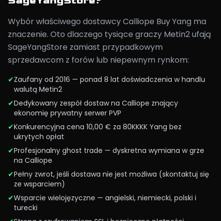
SageYangStore?
Wybór właściwego dostawcy Calliope Buy Yang ma
znaczenie. Oto dlaczego tysiące graczy Metin2 ufają
SageYangStore zamiast przypadkowym
sprzedawcom z forów lub niepewnym rynkom:
✔
Zaufany od 2016 — ponad 8 lat doświadczenia w handlu
walutą Metin2
✔
Dedykowany zespół dostaw na Calliope znający
ekonomię prywatny serwer PVP
✔
Konkurencyjna cena 10,00 € za 80KKKK Yang bez
ukrytych opłat
✔
Profesjonalny ghost trade — dyskretna wymiana w grze
na Calliope
✔
Pełny zwrot, jeśli dostawa nie jest możliwa (skontaktuj się
ze wsparciem)
✔
Wsparcie wielojęzyczne — angielski, niemiecki, polski i
turecki