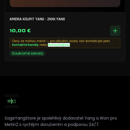
AMERIA KOUPIT YANG - 2KKK YANG
10,00 €
Ceny se mohou měnit — pro aktuální sazby nás kontaktujte přes
kontaktní kanály
nebo
živou podporu
Soukromé servery
SageYangStore je spolehlivý dodavatel Yang a Won pro
Metin2 s rychlým doručením a podporou 24/7.