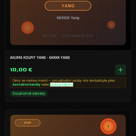
AKUMA KOUPIT YANG - 6KKKK YANG
10,00 €
Ceny se mohou měnit — pro aktuální sazby nás kontaktujte přes
kontaktní kanály
nebo
živou podporu
Soukromé servery