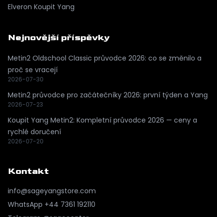
Elveron
Koupit Yang
Nejnovější příspěvky
Metin2 Oldschool Classic průvodce 2026: co se změnilo a
proč se vracejí
2026-07-30
Metin2 průvodce pro začátečníky 2026: první týden a Yang
2026-07-23
Koupit Yang Metin2: Kompletní průvodce 2026 — ceny a
rychlé doručení
2026-07-20
Kontakt
info@sageyangstore.com
WhatsApp
+44 7361 192110