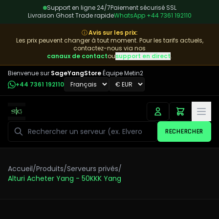
Support en ligne 24/7
Paiement sécurisé SSL
Livraison Ghost Trade rapide
WhatsApp
+44 7361 192110
ⓘ
Avis sur les prix
:
Les prix peuvent changer à tout moment. Pour les tarifs actuels,
contactez-nous via nos
canaux de contact
ou
support en direct
.
Bienvenue sur
SageYangStore
Équipe Metin2
+44 7361 192110
Rechercher
RECHERCHER
Accueil
/
Produits
/
Serveurs privés
/
Alturi Acheter Yang - 50KKK Yang