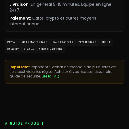
Livraison
:
En général 5–15 minutes. Équipe en ligne
24/7.
Paiement
:
Carte, crypto et autres moyens
internationaux.
PAYPAL
VISA / MASTERCARD
BANK TRANSFER
PAYSAFECARD
SKRILL
REVOLUT
KLARNA
BITCOIN / CRYPTO
Important:
Important : l'achat de monnaie de jeu auprès de
tiers peut violer les règles. Achetez à vos risques. Lisez notre
guide de sécurité.
Lire la FAQ
#
GUIDE PRODUIT