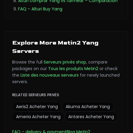
Alturi comprar Yang vs farmear – Comparación
FAQ – Alturi Buy Yang
Explore More Metin2 Yang
Servers
Browse the full
Serveurs privés
shop
,
compare
packages on our
Tous les produits Metin2
or check
the
Liste des nouveaux serveurs
for newly launched
servers.
RELATED SERVEURS PRIVÉS
Aeris2
Acheter Yang
Akuma
Acheter Yang
Ameria
Acheter Yang
Antares
Acheter Yang
FAQ
– delivery & payment
Blog Metin2