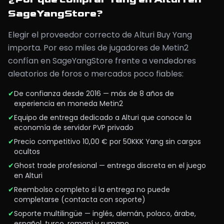
SageYangStore?
Elegir el proveedor correcto de Alturi Buy Yang
importa. Por eso miles de jugadores de Metin2
confían en SageYangStore frente a vendedores
aleatorios de foros o mercados poco fiables:
✔
De confianza desde 2016 — más de 8 años de
experiencia en moneda Metin2
✔
Equipo de entrega dedicado a Alturi que conoce la
economía de servidor PVP privado
✔
Precio competitivo 10,00 € por 50KKK Yang sin cargos
ocultos
✔
Ghost trade profesional — entrega discreta en el juego
en Alturi
✔
Reembolso completo si la entrega no puede
completarse (contacta con soporte)
✔
Soporte multilingüe — inglés, alemán, polaco, árabe,
español, turco, romaní y rumano