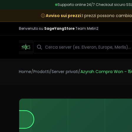
Supporto online 24/7
|
Checkout sicuro SS
ⓘ
Avviso sui prezzi
:
I prezzi possono cambiar
Benvenuto su
SageYangStore
Team Metin2
Cerca
Home
/
Prodotti
/
Server privati
/
Azyrah Compra Won - 1