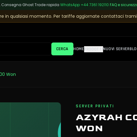
L
|
Consegna Ghost Trade rapida
|
WhatsApp
+44 7361 192110
|
FAQ e sicurezz
e in qualsiasi momento. Per tariffe aggiornate contattaci tramit
CERCA
HOME
NUOVI SERVER
BLO
PRODOTTI
500 Won
SERVER PRIVATI
AZYRAH CO
WON