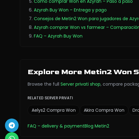
Cómo comprar Won en Azyrah – Paso a paso
Azyrah Buy Won – Entrega y pago
Consejos de Metin2 Won para jugadores de Azy
Azyrah comprar Won vs farmear – Comparació
FAQ – Azyrah Buy Won
Explore More Metin2 Won 
Browse the full
Server privati
shop
,
compare packag
RELATED SERVER PRIVATI
Aelys2
Compra Won
Akira
Compra Won
Dr
FAQ
– delivery & payment
Blog Metin2