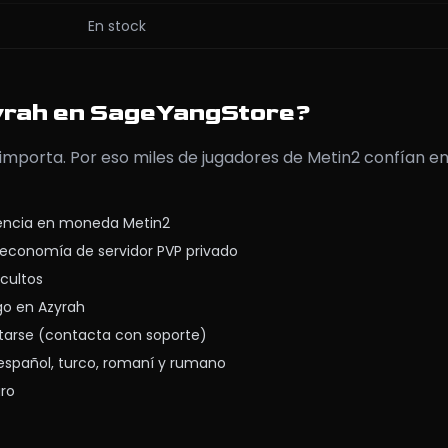
En stock
yrah en SageYangStore?
importa. Por eso miles de jugadores de Metin2 confían e
iencia en moneda Metin2
economía de servidor PVP privado
ocultos
go en Azyrah
tarse (contacta con soporte)
 español, turco, romaní y rumano
uro