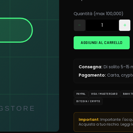
Quantità (max 100,000)
−
+
AGGIUNGI AL CARRELLO
Consegna
:
Di solito 5–15
Pagamento
:
Carta, crypto
PAYPAL
VISA / MASTERCARD
BANK T
BITCOIN / CRYPTO
Important:
Importante: l'acqu
Acquista a tuo rischio. Leggi 