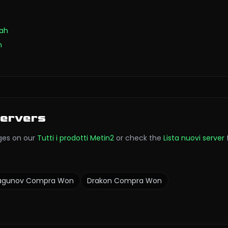
rah
n
Servers
es on our
Tutti i prodotti Metin2
or check the
Lista nuovi server
agunov
Compra Won
Drakon
Compra Won