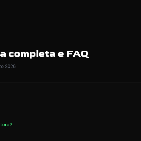
da completa e FAQ
to
2026
tore?