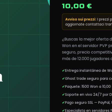
10,00 €
Avviso sui prezzi
:
I prezzi
aggiornate contattaci tram
¿Buscas la mejor oferta
Won en el servidor PVP p
seguro, precio competiti
más de 12.000 jugadores 
✔
Entrega instantánea de Wo
✔
Ghost trade seguro para 
✔
Paquete: 1500 Won a 10,00
✔
Soporte en vivo 24/7 por 
✔
Pago seguro SSL — PayPal, t
✔
Especialista en servidores