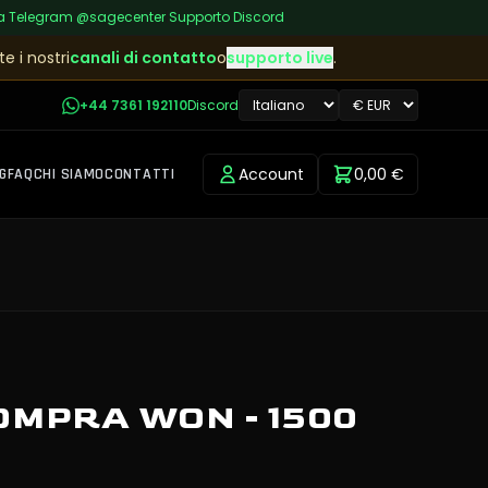
a
|
Telegram
@sagecenter
|
Supporto Discord
e i nostri
canali di contatto
o
supporto live
.
+44 7361 192110
Discord
Account
0,00 €
G
FAQ
CHI SIAMO
CONTATTI
MPRA WON - 1500