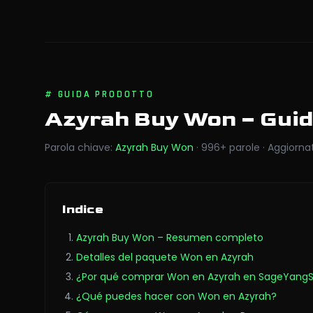
#
GUIDA PRODOTTO
Azyrah Buy Won
– Gui
Parola chiave
:
Azyrah Buy Won
·
996
+
parole
·
Aggiorna
Indice
Azyrah Buy Won – Resumen completo
Detalles del paquete Won en Azyrah
¿Por qué comprar Won en Azyrah en SageYangS
¿Qué puedes hacer con Won en Azyrah?