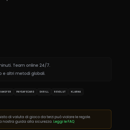
 minuti. Team online 24/7.
 e altri metodi globali.
RANSFER
PAYSAFECARD
SKRILL
REVOLUT
KLARNA
isto di valuta di gioco da terzi può violare le regole.
la nostra guida alla sicurezza.
Leggi le FAQ