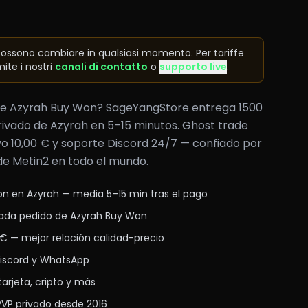
 possono cambiare in qualsiasi momento. Per tariffe
ite i nostri
canali di contatto
o
supporto live
.
 de Azyrah Buy Won? SageYangStore entrega 1500
rivado de Azyrah en 5–15 minutos. Ghost trade
vo 10,00 € y soporte Discord 24/7 — confiado por
de Metin2 en todo el mundo.
n en Azyrah — media 5–15 min tras el pago
cada pedido de Azyrah Buy Won
 € — mejor relación calidad-precio
Discord y WhatsApp
arjeta, cripto y más
 PVP privado desde 2016