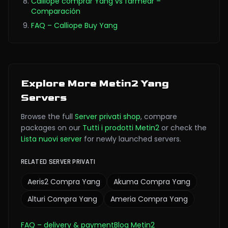
Calliope comprar Yang vs farmear –
Comparación
FAQ – Calliope Buy Yang
Explore More Metin2 Yang
Servers
Browse the full
Server privati
shop
,
compare
packages on our
Tutti i prodotti Metin2
or check the
Lista nuovi server
for newly launched servers.
RELATED SERVER PRIVATI
Aeris2
Compra Yang
Akuma
Compra Yang
Alturi
Compra Yang
Ameria
Compra Yang
FAQ
– delivery & payment
Blog Metin2