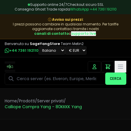
Supporto online 24/7
Checkout sicuro SSL
Consegna Ghost Trade rapida
WhatsApp
+44 7361 192110
ⓘ
Avviso sui prezzi
:
I prezzi possono cambiare in qualsiasi momento. Per tariffe
aggiornate contattaci tramite i nostri
canali di contatto
o
supporto live
.
Benvenuto su
SageYangStore
Team Metin2
+44 7361 192110
Cerca
CERCA
Home
/
Prodotti
/
Server privati
/
Calliope Compra Yang - 80KKKK Yang