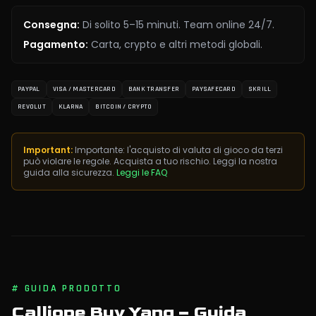
Consegna
:
Di solito 5–15 minuti. Team online 24/7.
Pagamento
:
Carta, crypto e altri metodi globali.
PAYPAL
VISA / MASTERCARD
BANK TRANSFER
PAYSAFECARD
SKRILL
REVOLUT
KLARNA
BITCOIN / CRYPTO
Important:
Importante: l'acquisto di valuta di gioco da terzi
può violare le regole. Acquista a tuo rischio. Leggi la nostra
guida alla sicurezza.
Leggi le FAQ
#
GUIDA PRODOTTO
Calliope Buy Yang
– Guida