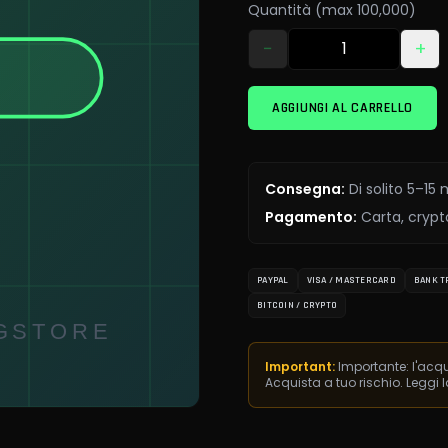
Quantità (max 100,000)
−
+
AGGIUNGI AL CARRELLO
Consegna
:
Di solito 5–15
Pagamento
:
Carta, crypto
PAYPAL
VISA / MASTERCARD
BANK T
BITCOIN / CRYPTO
Important:
Importante: l'acqu
Acquista a tuo rischio. Leggi 