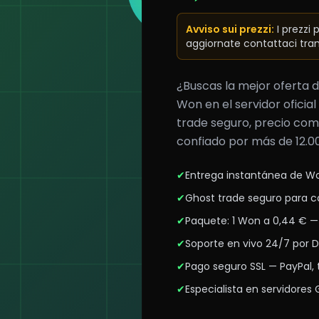
Avviso sui prezzi
:
I prezzi
aggiornate contattaci tram
¿Buscas la mejor oferta
Won en el servidor ofici
trade seguro, precio com
confiado por más de 12.0
✔
Entrega instantánea de Wo
✔
Ghost trade seguro para 
✔
Paquete: 1 Won a 0,44 € —
✔
Soporte en vivo 24/7 por 
✔
Pago seguro SSL — PayPal, t
✔
Especialista en servidores