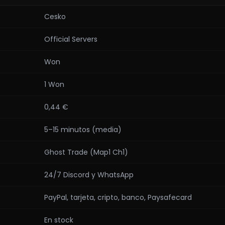
Cesko
Official Servers
Won
1 Won
0,44 €
5–15 minutos (media)
Ghost Trade (Map1 Ch1)
24/7 Discord y WhatsApp
PayPal, tarjeta, cripto, banco, Paysafecard
En stock