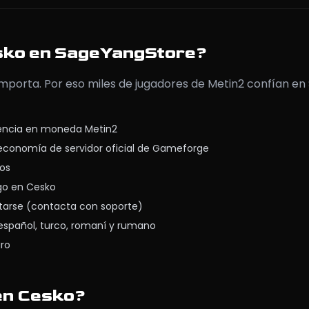
sko en SageYangStore?
mporta. Por eso miles de jugadores de Metin2 confían e
iencia en moneda Metin2
economía de servidor oficial de Gameforge
tos
ego en Cesko
tarse (contacta con soporte)
 español, turco, romaní y rumano
uro
en Cesko?