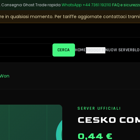
L
|
Consegna Ghost Trade rapida
|
WhatsApp
+44 7361 192110
|
FAQ e sicurezz
e in qualsiasi momento. Per tariffe aggiornate contattaci tramit
CERCA
HOME
NUOVI SERVER
BLO
PRODOTTI
 Won
SERVER UFFICIALI
CESKO COM
0,44 €