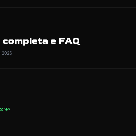
a completa e FAQ
o
2026
tore?