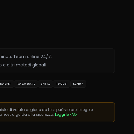
 minuti. Team online 24/7.
 e altri metodi globali.
RANSFER
PAYSAFECARD
SKRILL
REVOLUT
KLARNA
isto di valuta di gioco da terzi può violare le regole.
la nostra guida alla sicurezza.
Leggi le FAQ