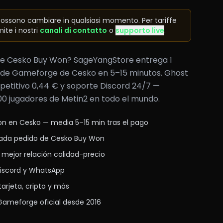
 possono cambiare in qualsiasi momento. Per tariffe
ite i nostri
canali di contatto
o
supporto live
.
 de Cesko Buy Won? SageYangStore entrega 1
al de Gameforge de Cesko en 5–15 minutos. Ghost
petitivo 0,44 € y soporte Discord 24/7 —
00 jugadores de Metin2 en todo el mundo.
n en Cesko — media 5–15 min tras el pago
cada pedido de Cesko Buy Won
 mejor relación calidad-precio
Discord y WhatsApp
arjeta, cripto y más
 Gameforge oficial desde 2016