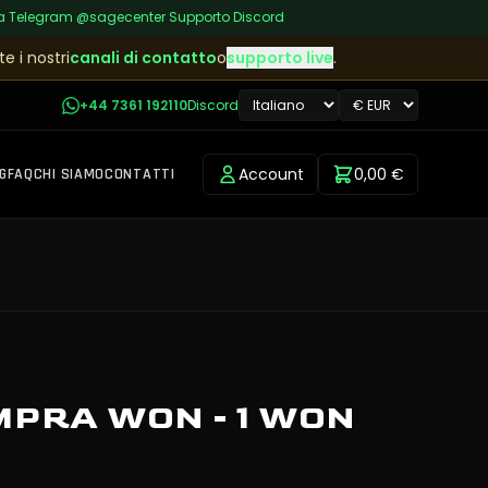
a
|
Telegram
@sagecenter
|
Supporto Discord
e i nostri
canali di contatto
o
supporto live
.
+44 7361 192110
Discord
Account
0,00 €
G
FAQ
CHI SIAMO
CONTATTI
PRA WON - 1 WON