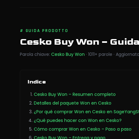
#
GUIDA PRODOTTO
Cesko Buy Won
– Guid
Parola chiave
:
Cesko Buy Won
·
1011
+
parole
·
Aggiornat
Indice
Cesko Buy Won – Resumen completo
Detalles del paquete Won en Cesko
¿Por qué comprar Won en Cesko en SageYangS
¿Qué puedes hacer con Won en Cesko?
Cómo comprar Won en Cesko – Paso a paso
Cesko Buy Won – Entrega y pago