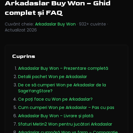
Arkadaslar Buy Won
– Ghid
complet și FAQ
Cuvânt cheie
:
Arkadaslar Buy Won
·
932
+
cuvinte
·
Actualizat
2026
Cuprins
Arkadaslar Buy Won – Prezentare completă
Detalii pachet Won pe Arkadaslar
De ce să cumperi Won pe Arkadaslar de la
SageYangStore?
Ce poți face cu Won pe Arkadaslar?
Cum cumperi Won pe Arkadaslar – Pas cu pas
Arkadaslar Buy Won – Livrare și plată
Sfaturi Metin2 Won pentru jucători Arkadaslar
Arkadaslar cumpără Won vs farm – Comparație