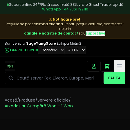
Suport online 24/7
Plată securizată SSL
Livrare Ghost Trade rapidă
WhatsApp
+44 7361 192110
ⓘ
Notificare preț
:
Prețurile se pot schimba oricând. Pentru prețuri actuale, contactați-
ne prin
canalele noastre de contact
sau
suport live
.
Bun venit la
SageYangStore
Echipa Metin2
+44 7361 192110
Caută
CAUTĂ
Acasă
/
Produse
/
Servere oficiale
/
Arkadaslar Cumpără Won - 1 Won