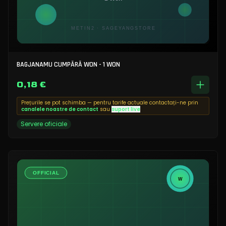
BAGJANAMU CUMPĂRĂ WON - 1 WON
0,18 €
Prețurile se pot schimba — pentru tarife actuale contactați-ne prin
canalele noastre de contact
sau
suport live
Servere oficiale