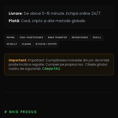
Livrare
:
De obicei 5–15 minute. Echipă online 24/7.
Plată
:
Card, cripto și alte metode globale.
PAYPAL
VISA / MASTERCARD
BANK TRANSFER
PAYSAFECARD
SKRILL
REVOLUT
KLARNA
BITCOIN / CRYPTO
Important:
Important: Cumpărarea monedei din joc de la terți
poate încălca regulile. Cumperi pe propriul risc. Citește ghidul
nostru de siguranță.
Citește FAQ
#
GHID PRODUS