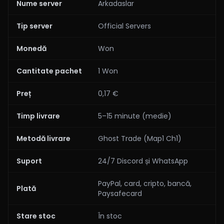
Nume server
Arkadaslar
Tip server
Official Servers
Monedă
Won
Cantitate pachet
1 Won
Preț
0,17 €
Timp livrare
5–15 minute (medie)
Metodă livrare
Ghost Trade (Map1 Ch1)
Suport
24/7 Discord și WhatsApp
PayPal, card, cripto, bancă,
Plată
Paysafecard
Stare stoc
În stoc