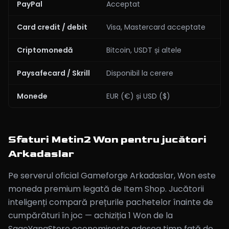
PayPal
Acceptat
Card credit / debit
Visa, Mastercard acceptate
Criptomonedă
Bitcoin, USDT și altele
Paysafecard / Skrill
Disponibil la cerere
Monede
EUR (€) și USD ($)
Sfaturi Metin2 Won pentru jucători
Arkadaslar
Pe serverul oficial Gameforge Arkadaslar, Won este
moneda premium legată de Item Shop. Jucătorii
inteligenți compară prețurile pachetelor înainte de
cumpărături în joc — achiziția 1 Won de la
SageYangStore economisește adesea timp față de