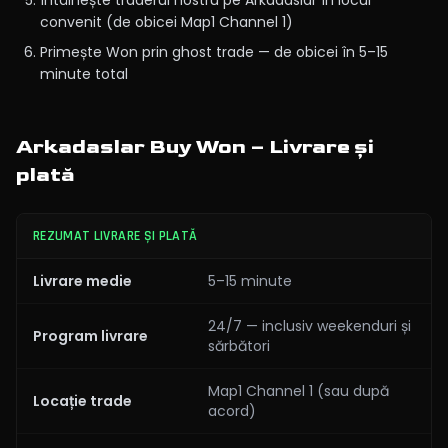
Întâlnește traderul nostru pe Arkadaslar în locul
convenit (de obicei Map1 Channel 1)
Primește Won prin ghost trade — de obicei în 5–15
minute total
Arkadaslar Buy Won – Livrare și
plată
REZUMAT LIVRARE ȘI PLATĂ
Livrare medie
5–15 minute
24/7 — inclusiv weekenduri și
Program livrare
sărbători
Map1 Channel 1 (sau după
Locație trade
acord)