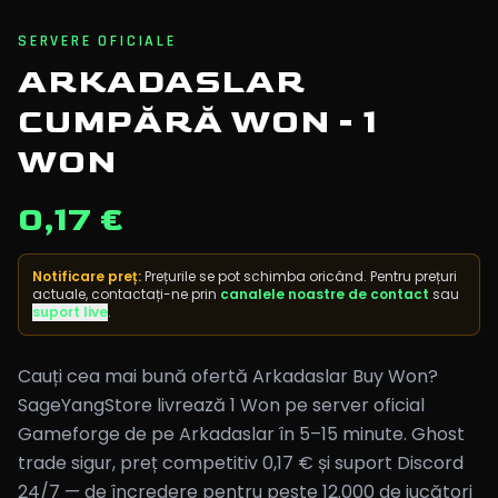
SERVERE OFICIALE
ARKADASLAR
CUMPĂRĂ WON - 1
WON
0,17 €
Notificare preț
:
Prețurile se pot schimba oricând. Pentru prețuri
actuale, contactați-ne prin
canalele noastre de contact
sau
suport live
.
Cauți cea mai bună ofertă Arkadaslar Buy Won?
SageYangStore livrează 1 Won pe server oficial
Gameforge de pe Arkadaslar în 5–15 minute. Ghost
trade sigur, preț competitiv 0,17 € și suport Discord
24/7 — de încredere pentru peste 12.000 de jucători