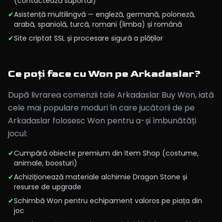
(contactează suportul)
✔
Asistență multilingvă — engleză, germană, poloneză,
arabă, spaniolă, turcă, romani (limba) și română
✔
Site criptat SSL și procesare sigură a plăților
Ce poți face cu Won pe Arkadaslar?
După livrarea comenzii tale Arkadaslar Buy Won, iată
cele mai populare moduri în care jucătorii de pe
Arkadaslar folosesc Won pentru a-și îmbunătăți
jocul:
✔
Cumpără obiecte premium din Item Shop (costume,
animale, boosturi)
✔
Achiziționează materiale alchimie Dragon Stone și
resurse de upgrade
✔
Schimbă Won pentru echipament valoros pe piața din
joc