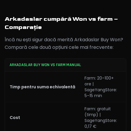
Arkadaslar cumpără Won vs farm –
Comparație
Încă nu ești sigur dacă merită Arkadaslar Buy Won?
Compară cele două opțiuni cele mai frecvente:
ARKADASLAR BUY WON VS FARM MANUAL
Farm: 20–100+
ore |
Timp pentru suma echivalentă
SageYangStore:
5–15 min
Farm: gratuit
(timp) |
Cost
SageYangStore:
0,17 €