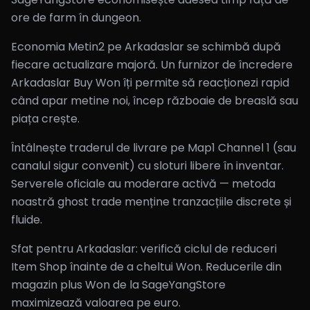
ore de farm în dungeon.
Economia Metin2 pe Arkadaslar se schimbă după
fiecare actualizare majoră. Un furnizor de încredere
Arkadaslar Buy Won îți permite să reacționezi rapid
când apar metine noi, încep războaie de breaslă sau
piața crește.
Întâlnește traderul de livrare pe Map1 Channel 1 (sau
canalul sigur convenit) cu sloturi libere în inventar.
Serverele oficiale au moderare activă — metoda
noastră ghost trade menține tranzacțiile discrete și
fluide.
Sfat pentru Arkadaslar: verifică ciclul de reduceri
Item Shop înainte de a cheltui Won. Reducerile din
magazin plus Won de la SageYangStore
maximizează valoarea pe euro.