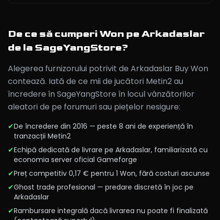
De ce să cumperi Won pe Arkadaslar
de la SageYangStore?
Alegerea furnizorului potrivit de Arkadaslar Buy Won
contează. Iată de ce mii de jucători Metin2 au
încredere în SageYangStore în locul vânzătorilor
aleatori de pe forumuri sau piețelor nesigure:
✔
De încredere din 2016 — peste 8 ani de experiență în
tranzacții Metin2
✔
Echipă dedicată de livrare pe Arkadaslar, familiarizată cu
economia server oficial Gameforge
✔
Preț competitiv 0,17 € pentru 1 Won, fără costuri ascunse
✔
Ghost trade profesional — predare discretă în joc pe
Arkadaslar
✔
Rambursare integrală dacă livrarea nu poate fi finalizată