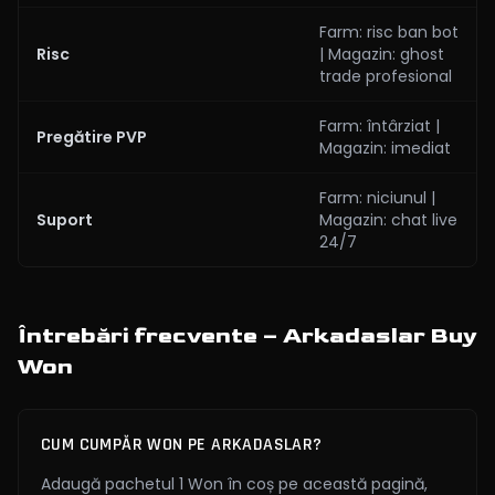
Farm: risc ban bot
Risc
| Magazin: ghost
trade profesional
Farm: întârziat |
Pregătire PVP
Magazin: imediat
Farm: niciunul |
Suport
Magazin: chat live
24/7
Întrebări frecvente – Arkadaslar Buy
Won
CUM CUMPĂR WON PE ARKADASLAR?
Adaugă pachetul 1 Won în coș pe această pagină,