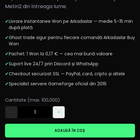
Metin2 din întreaga lume.
✔
Livrare instantanee Won pe Arkadaslar — medie 5–15 min
după plată
✔
Ghost trade sigur pentru fiecare comandă Arkadaslar Buy
Won
✔
Pachet: 1 Won la 0,17 € — cea mai bună valoare
✔
Suport live 24/7 prin Discord și WhatsApp
✔
Checkout securizat SSL — PayPal, card, cripto și altele
✔
Specialist servere Gameforge oficial din 2016
Cantitate (max. 100,000)
−
+
ADAUGĂ ÎN COȘ