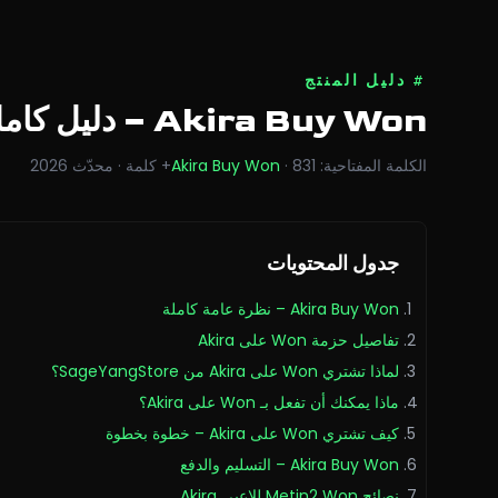
#
دليل المنتج
Akira Buy Won
– دليل كام
الكلمة المفتاحية
:
831
·
Akira Buy Won
+
كلمة
·
محدّث
2026
جدول المحتويات
Akira Buy Won – نظرة عامة كاملة
تفاصيل حزمة Won على Akira
لماذا تشتري Won على Akira من SageYangStore؟
ماذا يمكنك أن تفعل بـ Won على Akira؟
كيف تشتري Won على Akira – خطوة بخطوة
Akira Buy Won – التسليم والدفع
نصائح Metin2 Won للاعبي Akira