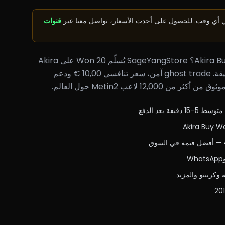
في أي وقت. للحصول على أحدث الأسعار، تواصل معنا عبر
قنوات
تبحث عن أفضل عرض Akira Buy Won؟ SageYangStore يُسلّم 20 Won على Akira
خادم PVP خاص خلال 5–15 دقيقة. ghost trade آمن، سعر تنافسي 10,00 € ودعم