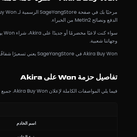
الدفع ونصائح Metin2 من الخبراء.
وجهاتنا شعبية.
Akira Buy Won في SageYangStore يعني تسعيرًا شفافًا عند 10,00 €، بدون رسوم خفية وفريق تسليم داخل اللعبة محترف متاح 24 ساعة يوميًا، 7 أيام في الأسبوع.
تفاصيل حزمة Won على Akira
فيما يلي المواصفات الكاملة لإعلان Akira Buy Won. جميع التفاصيل موثّقة وتُحدَّث بانتظام وفق ظروف سوق Akira الحالية.
اسم الخادم