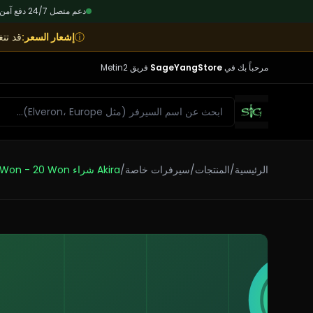
دعم متصل 24/7
|
دفع آمن SL
ⓘ
إشعار السعر
:
قد تت
مرحباً بك في
SageYangStore
فريق Metin2
بحث
الرئيسية
/
المنتجات
/
سيرفرات خاصة
/
Akira شراء Won - 20 Won