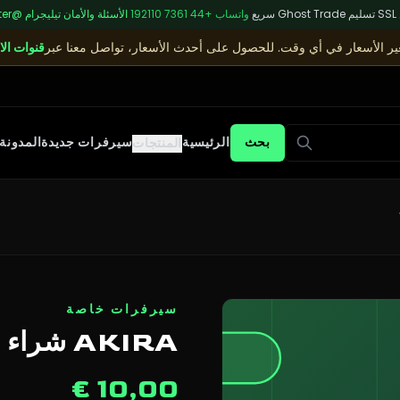
S
|
تسليم Ghost Trade سريع
|
واتساب
+44 7361 192110
|
الأسئلة والأمان
|
تيليجرام
@sagecenter
غير الأسعار في أي وقت. للحصول على أحدث الأسعار، تواصل معنا عبر
قنوات الا
بحث
الرئيسية
سيرفرات جديدة
المدونة
المنتجات
سيرفرات خاصة
AKIRA شراء WON - 20 WON
10,00 €