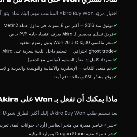
اختيار مزوّد Akira Buy Won المناسب مهم. إليك لماذا يثق آلاف لاعبي Metin2 بـ SageYangStore بدل بائعي المنتديات العشوائيين أو الأسواق غير الموثوقة:
✔
موثوق منذ 2016 — أكثر من 8 سنوات في تداول عملة Metin2
✔
فريق تسليم مخصص لـ Akira يعرف اقتصاد خادم PVP خاص
✔
سعر تنافسي 10,00 € لـ 20 Won بدون رسوم مخفية
✔
ghost trade احترافي — تسليم داخل اللعبة بسرية على Akira
✔
استرداد كامل إذا تعذّر التسليم (تواصل مع الدعم)
✔
دعم متعدد اللغات — الإنجليزية والألمانية والبولندية والعربية والإس
✔
موقع مشفّر SSL ومعالجة دفع آمنة
ماذا يمكنك أن تفعل بـ Won على Akira؟
بعد تسليم طلب Akira Buy Won، إليك أكثر الطرق شيوعًا التي يستخدم بها لاعبو Akira الـ Won لتحسين اللعب:
✔
شراء عناصر مميزة من متجر العناصر (أزياء، حيوانات أليفة، تعزي
✔
شراء مواد تنقية Dragon Stone وموارد الترقية