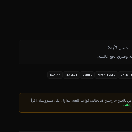
ة وطرق دفع عالمية.
KLARNA
REVOLUT
SKRILL
PAYSAFECARD
BANK T
من بائعين خارجيين قد يخالف قواعد اللعبة. تتداول على مسؤوليتك. اقرأ
لشائعة