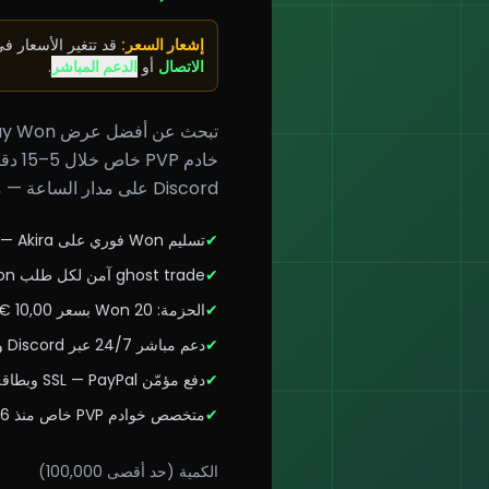
إشعار السعر
:
قد تتغير الأسعار 
الاتصال
أو
الدعم المباشر
.
Discord على مدار الساعة — موثوق من أكثر من 12,000 لاعب Metin2 حول العالم.
✔
تسليم Won فوري على Akira — متوسط 5–15 دقيقة بعد الدفع
✔
ghost trade آمن لكل طلب Akira Buy Won
✔
الحزمة: 20 Won بسعر 10,00 € — أفضل قيمة في السوق
✔
دعم مباشر 24/7 عبر Discord وWhatsApp
✔
دفع مؤمّن SSL — PayPal وبطاقة وكريبتو والمزيد
✔
متخصص خوادم PVP خاص منذ 2016
الكمية (حد أقصى 100,000)