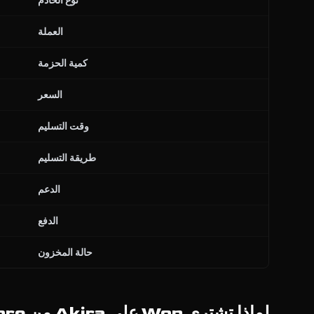
نوع الخادم
العملة
كمية الحزمة
السعر
وقت التسليم
طريقة التسليم
الدعم
الدفع
حالة المخزون
لماذا تشتري Won على Akira من SageYangStore؟