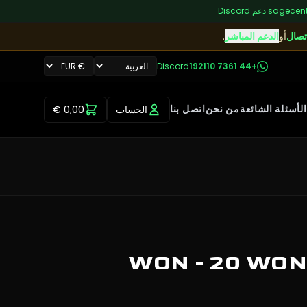
|
دعم Discord
تصال
أو
الدعم المباشر
.
Discord
+44 7361 192110
الحساب
0,00 €
الأسئلة الشائعة
من نحن
اتصل بنا