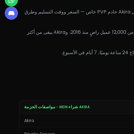
مرحبًا بك في صفحة SageYangStore الرسمية لـ Akira Buy Won. تغطي هذه الصفحة كل ما تحتاج معرفته لشراء 20 Won على Akira خادم PVP خاص — السعر ووقت التسليم وطرق
سواء كنت لاعبًا مخضرمًا أو جديدًا على Akira، شراء Won يوفر مئات الساعات من الفلّ المتكرر. فريقنا يُسلّم عملة Metin2 لأكثر من 12,000 عميل راضٍ منذ 2016، وAkira يبقى من أكثر
AKIRA شراء WON – مواصفات الحزمة
Akira