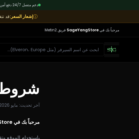
دعم متصل 24/7
|
دفع آمن SL
ⓘ
إشعار السعر
:
قد تت
مرحباً بك في
SageYangStore
فريق Metin2
بحث
شروط 
آخر تحديث
:
مايو 2026
مرحباً بك في SageYangStore — يرجى قراءة هذه الشروط بعناية قبل الشراء.