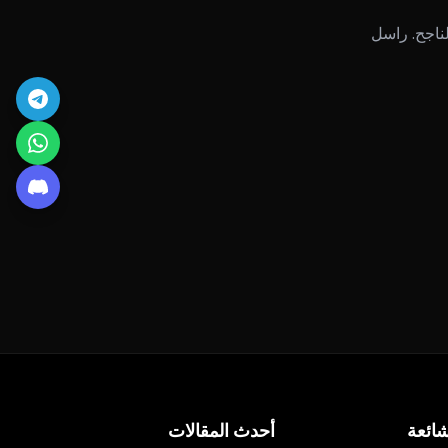
لناجح. راسل
ائعة
أحدث المقالات