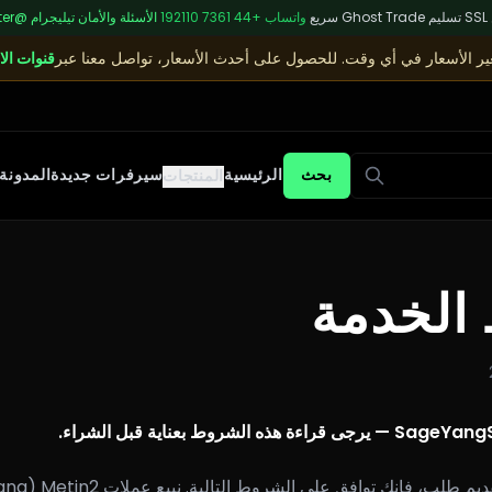
S
|
تسليم Ghost Trade سريع
|
واتساب
+44 7361 192110
|
الأسئلة والأمان
|
تيليجرام
@sagecenter
غير الأسعار في أي وقت. للحصول على أحدث الأسعار، تواصل معنا عبر
قنوات الا
بحث
الرئيسية
سيرفرات جديدة
المدونة
المنتجات
الخدمة