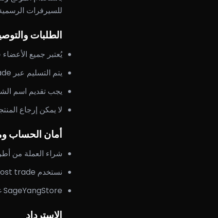
للسيرفرات الرسمية 
الطلبات والتوصي
يُعتبر جميع الأعضاء 
يتم التسليم عبر ghost trade في اللعبة، عادةً خلال 5–15 دقيقة بعد الدفع.
يجب تقديم اسم الشخ
لا يمكن إرجاع المنتج
أمان الحساب و
شراء العملة من أطراف ثالثة قد ي
نستخدم ghost trade احترافياً لتقليل المخاطر دون ضمان صفر حظر.
SageYangStore غير مسؤول عن إجراءات الناشر.
الاسترداد