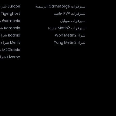
سيرفرات Gameforge الرسمية
Europe
شراء on
سيرفرات PVP خاصة
Tigerghost
سيرفرات موبايل
Germania
شر
سيرفرات Metin2 جديدة
Romania
شرا
شراء Won Metin2
Rodnia
شراء ang
شراء Yang Metin2
Merlis
شراء Yang
M2Classic
شر
Elveron
شراء ng