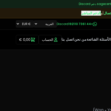
|
دعم Discord
تصال
أو
الدعم المباشر
.
Discord
+44 7361 192110
الحساب
0,00 €
الأسئلة الشائعة
من نحن
اتصل بنا
باستخدام الموقع وتقديم طلب، فإنك توافق على الشروط التالية. نبيع عملات Metin2 (Yang و Won)