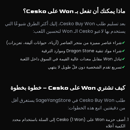
ماذا يمكنك أن تفعل بـ Won على Cesko؟
بعد تسليم طلب Cesko Buy Won، إليك أكثر الطرق شيوعًا التي
يستخدم بها لاعبو Cesko الـ Won لتحسين اللعب:
✔
شراء عناصر مميزة من متجر العناصر (أزياء، حيوانات أليفة، تعزيزات)
✔
شراء مواد تنقية Dragon Stone وموارد الترقية
✔
تبادل Won مقابل معدات عالية القيمة في السوق داخل اللعبة
✔
تسريع تقدم الشخصية دون فلّ طويل لا ينتهي
كيف تشتري Won على Cesko – خطوة بخطوة
طلب Cesko Buy Won في SageYangStore يستغرق أقل
من دقيقتين. اتبع هذه الخطوات:
أضف حزمة Won على Cesko (1 Won) إلى السلة باستخدام محدد
الكمية أعلاه