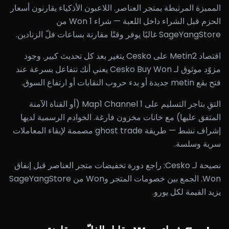
المميزة المرتبطة بمتجر العناصر. اللاعبون الأذكياء يقارنون أسعار
الحزم قبل الشراء داخل اللعبة — شراء 1 Won من
SageYangStore غالبًا يوفر وقتًا مقارنة بساعات فلّ الزنادين.
اقتصاد Metin2 على Cesko يتغير بعد كل تحديث كبير. وجود
مزوّد موثوق لـ Cesko Buy Won يعني أنك تتفاعل بسرعة عند
فتح بقع metin جديدة أو بدء حروب النقابات أو ارتفاع السوق.
التقِ بتاجر التسليم على Map1 Channel 1 (أو القناة الآمنة
المتفق عليها) مع خانات مخزون فارغة. الخوادم الرسمية لديها
إشراف نشط — طريقة ghost trade مصممة لإبقاء المعاملات
سرية وسلسة.
نصيحة لـ Cesko: راجع دورة تخفيضات متجر العناصر قبل إنفاق
Won. الجمع بين خصومات المتجر وWon من SageYangStore
يزيد القيمة لكل يورو.