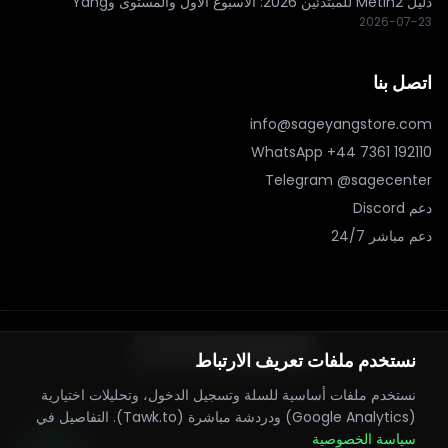
دليل Metin2 للمبتدئين 2026: الأسبوع الأول والمستوى وYang
2026-07-23
اتصل بنا
info@sageyangstore.com
WhatsApp
+44 7361 192110
Telegram @sagecenter
دعم Discord
دعم مباشر 24/7
نستخدم ملفات تعريف الارتباط
نستخدم ملفات أساسية للسلة وتسجيل الدخول، وتحليلات اختيارية
(Google Analytics) ودردشة مباشرة (Tawk.to). التفاصيل في
سياسة الخصوصية
©
2026
SageYangStore.
جميع الحقوق محفوظة. اشترِ Metin2 Yang و