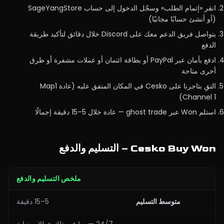
انقر «إتمام الطلب» وسجّل الدخول إلى حساب SageYangStore
(أو أنشئ حسابًا مجانيًا)
يتواصل فريق الدعم معك على Discord خلال دقائق لتأكيد طريقة
الدفع
ادفع بأمان عبر PayPal أو بطاقة ائتمان أو عملات مشفرة أو طرق
أخرى متاحة
التقِ بتاجرنا على Cesko في المكان المتفق عليه (عادة Map1
Channel 1)
استلم Won عبر ghost trade — عادة خلال 5–15 دقيقة إجمالًا
Cesko Buy Won – التسليم والدفع
ملخص التسليم والدفع
متوسط التسليم
5–15 دقيقة