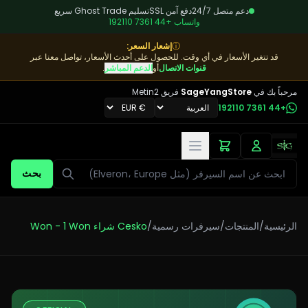
دعم متصل 24/7
دفع آمن SSL
تسليم Ghost Trade سريع
واتساب
+44 7361 192110
ⓘ
إشعار السعر
:
قد تتغير الأسعار في أي وقت. للحصول على أحدث الأسعار، تواصل معنا عبر
قنوات الاتصال
أو
الدعم المباشر
.
مرحباً بك في
SageYangStore
فريق Metin2
+44 7361 192110
بحث
بحث
الرئيسية
/
المنتجات
/
سيرفرات رسمية
/
Cesko شراء Won - 1 Won