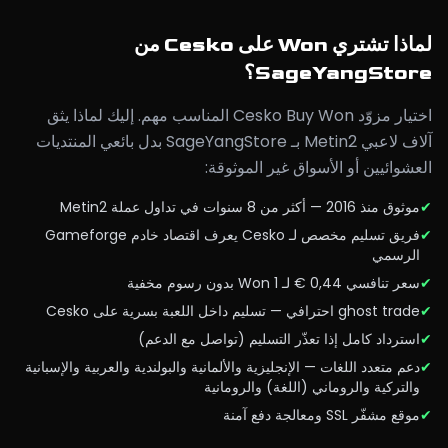
لماذا تشتري Won على Cesko من
SageYangStore؟
اختيار مزوّد Cesko Buy Won المناسب مهم. إليك لماذا يثق
آلاف لاعبي Metin2 بـ SageYangStore بدل بائعي المنتديات
العشوائيين أو الأسواق غير الموثوقة:
✔
موثوق منذ 2016 — أكثر من 8 سنوات في تداول عملة Metin2
✔
فريق تسليم مخصص لـ Cesko يعرف اقتصاد خادم Gameforge
الرسمي
✔
سعر تنافسي 0,44 € لـ 1 Won بدون رسوم مخفية
✔
ghost trade احترافي — تسليم داخل اللعبة بسرية على Cesko
✔
استرداد كامل إذا تعذّر التسليم (تواصل مع الدعم)
✔
دعم متعدد اللغات — الإنجليزية والألمانية والبولندية والعربية والإسبانية
والتركية والروماني (اللغة) والرومانية
✔
موقع مشفّر SSL ومعالجة دفع آمنة