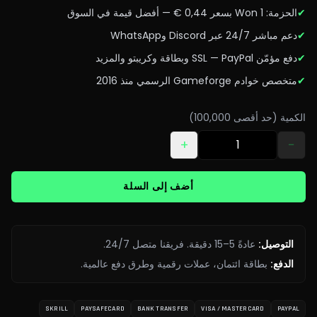
✔
الحزمة: 1 Won بسعر 0,44 € — أفضل قيمة في السوق
✔
دعم مباشر 24/7 عبر Discord وWhatsApp
✔
دفع مؤمّن SSL — PayPal وبطاقة وكريبتو والمزيد
✔
متخصص خوادم Gameforge الرسمي منذ 2016
الكمية (حد أقصى 100,000)
+
−
أضف إلى السلة
التوصيل
:
عادةً 5–15 دقيقة. فريقنا متصل 24/7.
الدفع
:
بطاقة ائتمان، عملات رقمية وطرق دفع عالمية.
SKRILL
PAYSAFECARD
BANK TRANSFER
VISA / MASTERCARD
PAYPAL