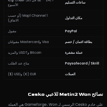
24/7 — بما في ذلك عطلات نهاية
ساعات التسليم
الأسبوع
Map1 Channel 1 (أو حسب
مكان التداول
الاتفاق)
PayPal
مقبول
بطاقة ائتمان / خصم
Visa وMastercard مقبولتان
عملة مشفرة
Bitcoin وUSDT والمزيد
Paysafecard / Skrill
متاح عند الطلب
العملات
EUR (€) وUSD ($)
نصائح Metin2 Won للاعبي Cesko
على خادم Cesko الرسمي لـ Gameforge، Won هي العملة