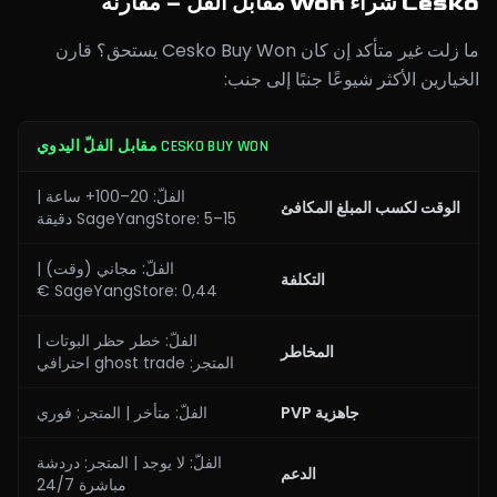
Cesko شراء Won مقابل الفلّ – مقارنة
ما زلت غير متأكد إن كان Cesko Buy Won يستحق؟ قارن
الخيارين الأكثر شيوعًا جنبًا إلى جنب:
CESKO BUY WON مقابل الفلّ اليدوي
الفلّ: 20–100+ ساعة |
الوقت لكسب المبلغ المكافئ
SageYangStore: 5–15 دقيقة
الفلّ: مجاني (وقت) |
التكلفة
SageYangStore: 0,44 €
الفلّ: خطر حظر البوتات |
المخاطر
المتجر: ghost trade احترافي
جاهزية PVP
الفلّ: متأخر | المتجر: فوري
الفلّ: لا يوجد | المتجر: دردشة
الدعم
مباشرة 24/7