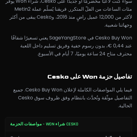
سواء كنت لاعبًا مخضرمًا أو جديدًا على Cesko، شراء Won يوفر
مئات الساعات من الفلّ المتكرر. فريقنا يُسلّم عملة Metin2
لأكثر من 12,000 عميل راضٍ منذ 2016، وCesko يبقى من أكثر
وجهاتنا شعبية.
Cesko Buy Won في SageYangStore يعني تسعيرًا شفافًا
عند 0,44 €، بدون رسوم خفية وفريق تسليم داخل اللعبة
محترف متاح 24 ساعة يوميًا، 7 أيام في الأسبوع.
تفاصيل حزمة Won على Cesko
فيما يلي المواصفات الكاملة لإعلان Cesko Buy Won. جميع
التفاصيل موثّقة وتُحدَّث بانتظام وفق ظروف سوق Cesko
الحالية.
CESKO شراء WON – مواصفات الحزمة