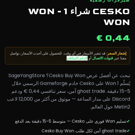
سيرفرات رسمية
CESKO شراء WON - 1
WON
0,44 €
إشعار السعر
:
قد تتغير الأسعار في أي وقت. للحصول على أحدث الأسعار، تواصل
معنا عبر
قنوات الاتصال
أو
الدعم المباشر
.
تبحث عن أفضل عرض Cesko Buy Won؟ SageYangStore
يُسلّم 1 Won على Cesko خادم Gameforge الرسمي خلال
5–15 دقيقة. ghost trade آمن، سعر تنافسي 0,44 € ودعم
Discord على مدار الساعة — موثوق من أكثر من 12,000 لاعب
Metin2 حول العالم.
✔
تسليم Won فوري على Cesko — متوسط 5–15 دقيقة بعد الدفع
✔
ghost trade آمن لكل طلب Cesko Buy Won