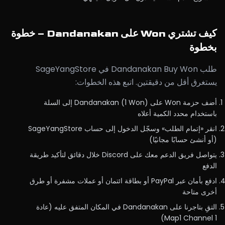
كيف تشتري Won على Dandanakan – خطوة
بخطوة
طلب Dandanakan Buy Won في SageYangStore
يستغرق أقل من دقيقتين. اتبع هذه الخطوات:
أضف حزمة Won على Dandanakan (1 Won) إلى السلة
باستخدام محدد الكمية أعلاه
انقر «إتمام الطلب» وسجّل الدخول إلى حساب SageYangStore
(أو أنشئ حسابًا مجانيًا)
يتواصل فريق الدعم معك على Discord خلال دقائق لتأكيد طريقة
الدفع
ادفع بأمان عبر PayPal أو بطاقة ائتمان أو عملات مشفرة أو طرق
أخرى متاحة
التقِ بتاجرنا على Dandanakan في المكان المتفق عليه (عادة
Map1 Channel 1)