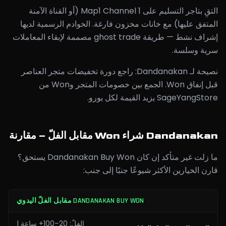
التقِ بتاجر التسليم على Map1 Channel 1 (أو القناة الآمنة
المتفق عليها) مع خانات مخزون فارغة. الخوادم الرسمية لديها
إشراف نشط — طريقة ghost trade مصممة لإبقاء المعاملات
سرية وسلسة.
نصيحة لـ Dandanakan: راجع دورة تخفيضات متجر العناصر
قبل إنفاق Won. الجمع بين خصومات المتجر وWon من
SageYangStore يزيد القيمة لكل يورو.
Dandanakan شراء Won مقابل الفلّ – مقارنة
ما زلت غير متأكد إن كان Dandanakan Buy Won يستحق؟
قارن الخيارين الأكثر شيوعًا جنبًا إلى جنب:
DANDANAKAN BUY WON مقابل الفلّ اليدوي
الفلّ: 20–100+ ساعة |