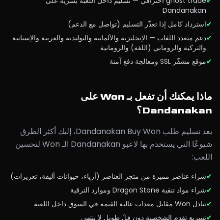
✔
ghost trade احترافي — تسليم داخل اللعبة بسرية على
Dandanakan
✔
استرداد كامل إذا تعذّر التسليم (تواصل مع الدعم)
✔
دعم متعدد اللغات — الإنجليزية والألمانية والبولندية والعربية والإسبانية
والتركية والروماني (اللغة) والرومانية
✔
موقع مشفّر SSL ومعالجة دفع آمنة
ماذا يمكنك أن تفعل بـ Won على
Dandanakan؟
بعد تسليم طلب Dandanakan Buy Won، إليك أكثر الطرق
شيوعًا التي يستخدم بها لاعبو Dandanakan الـ Won لتحسين
اللعب:
✔
شراء عناصر مميزة من متجر العناصر (أزياء، حيوانات أليفة، تعزيزات)
✔
شراء مواد تنقية Dragon Stone وموارد الترقية
✔
تبادل Won مقابل معدات عالية القيمة في السوق داخل اللعبة
✔
تسريع تقدم الشخصية دون فلّ طويل لا ينتهي