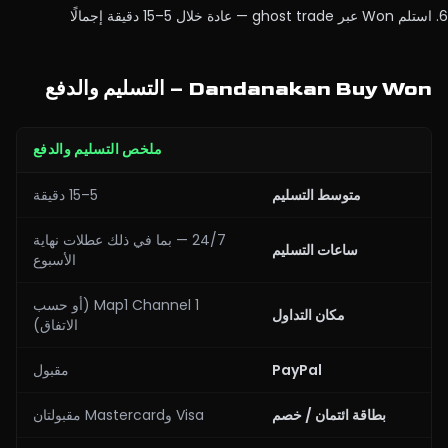
استلم Won عبر ghost trade — عادة خلال 5–15 دقيقة إجمالًا
Dandanakan Buy Won – التسليم والدفع
ملخص التسليم والدفع
متوسط التسليم
5–15 دقيقة
24/7 — بما في ذلك عطلات نهاية
ساعات التسليم
الأسبوع
Map1 Channel 1 (أو حسب
مكان التداول
الاتفاق)
PayPal
مقبول
بطاقة ائتمان / خصم
Visa وMastercard مقبولتان