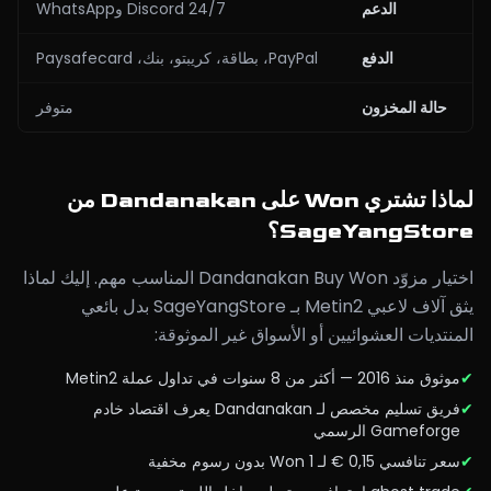
الدعم
24/7 Discord وWhatsApp
الدفع
PayPal، بطاقة، كريبتو، بنك، Paysafecard
حالة المخزون
متوفر
لماذا تشتري Won على Dandanakan من
SageYangStore؟
اختيار مزوّد Dandanakan Buy Won المناسب مهم. إليك لماذا
يثق آلاف لاعبي Metin2 بـ SageYangStore بدل بائعي
المنتديات العشوائيين أو الأسواق غير الموثوقة:
✔
موثوق منذ 2016 — أكثر من 8 سنوات في تداول عملة Metin2
✔
فريق تسليم مخصص لـ Dandanakan يعرف اقتصاد خادم
Gameforge الرسمي
✔
سعر تنافسي 0,15 € لـ 1 Won بدون رسوم مخفية