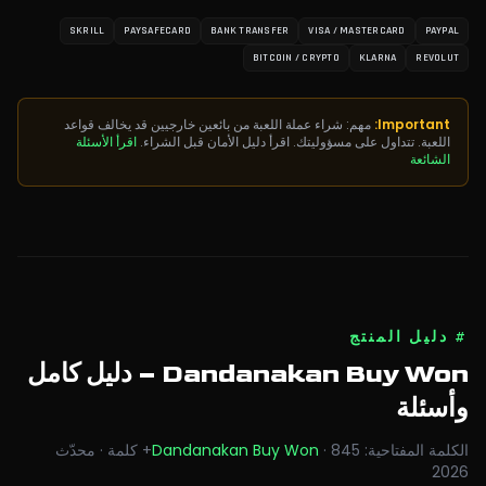
SKRILL
PAYSAFECARD
BANK TRANSFER
VISA / MASTERCARD
PAYPAL
BITCOIN / CRYPTO
KLARNA
REVOLUT
Important:
مهم: شراء عملة اللعبة من بائعين خارجيين قد يخالف قواعد
اللعبة. تتداول على مسؤوليتك. اقرأ دليل الأمان قبل الشراء.
اقرأ الأسئلة
الشائعة
#
دليل المنتج
Dandanakan Buy Won
– دليل كامل
وأسئلة
الكلمة المفتاحية
:
845
·
Dandanakan Buy Won
+
كلمة
·
محدّث
2026