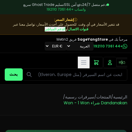
دعم متصل 24/7
دفع آمن SSL
تسليم Ghost Trade سريع
واتساب
+44 7361 192110
ⓘ
إشعار السعر
:
قد تتغير الأسعار في أي وقت. للحصول على أحدث الأسعار، تواصل معنا عبر
قنوات الاتصال
أو
الدعم المباشر
.
مرحباً بك في
SageYangStore
فريق Metin2
+44 7361 192110
بحث
بحث
الرئيسية
/
المنتجات
/
سيرفرات رسمية
/
Dandanakan شراء Won - 1 Won