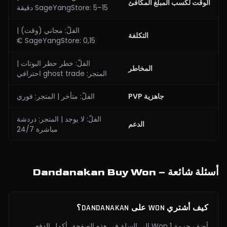
الوقت لكسب المبلغ المكافئ
SageYangStore: 5–15 دقيقة
الفلّ: مجاني (وقت) |
التكلفة
SageYangStore: 0,15 €
الفلّ: خطر حظر البوتات |
المخاطر
المتجر: ghost trade احترافي
جاهزية PVP
الفلّ: متأخر | المتجر: فوري
الفلّ: لا يوجد | المتجر: دردشة
الدعم
مباشرة 24/7
أسئلة شائعة – Dandanakan Buy Won
كيف أشتري WON على DANDANAKAN؟
أضف حزمة 1 Won إلى السلة في هذه الصفحة، أكمل الدفع،