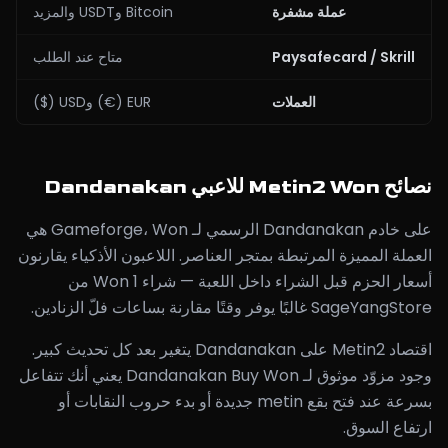
عملة مشفرة
Bitcoin وUSDT والمزيد
Paysafecard / Skrill
متاح عند الطلب
العملات
EUR (€) وUSD ($)
نصائح Metin2 Won للاعبي Dandanakan
على خادم Dandanakan الرسمي لـ Gameforge، Won هي
العملة المميزة المرتبطة بمتجر العناصر. اللاعبون الأذكياء يقارنون
أسعار الحزم قبل الشراء داخل اللعبة — شراء 1 Won من
SageYangStore غالبًا يوفر وقتًا مقارنة بساعات فلّ الزنادين.
اقتصاد Metin2 على Dandanakan يتغير بعد كل تحديث كبير.
وجود مزوّد موثوق لـ Dandanakan Buy Won يعني أنك تتفاعل
بسرعة عند فتح بقع metin جديدة أو بدء حروب النقابات أو
ارتفاع السوق.