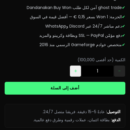
✔
ghost trade آمن لكل طلب Dandanakan Buy Won
✔
الحزمة: 1 Won بسعر 0,15 € — أفضل قيمة في السوق
✔
دعم مباشر 24/7 عبر Discord وWhatsApp
✔
دفع مؤمّن SSL — PayPal وبطاقة وكريبتو والمزيد
✔
متخصص خوادم Gameforge الرسمي منذ 2016
الكمية (حد أقصى 100,000)
+
−
أضف إلى السلة
التوصيل
:
عادةً 5–15 دقيقة. فريقنا متصل 24/7.
الدفع
:
بطاقة ائتمان، عملات رقمية وطرق دفع عالمية.