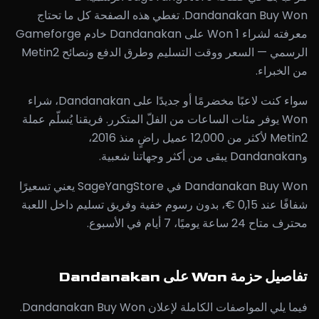
Dandanakan Buy Won. تغطي هذه الصفحة كل ما تحتاج
معرفته لشراء 1 Won على Dandanakan خادم Gameforge
الرسمي — السعر ووقت التسليم وطرق الدفع ونصائح Metin2
من الخبراء.
سواء كنت لاعبًا مخضرمًا أو جديدًا على Dandanakan، شراء
Won يوفر مئات الساعات من الفلّ المتكرر. فريقنا يُسلّم عملة
Metin2 لأكثر من 12,000 عميل راضٍ منذ 2016،
وDandanakan يبقى من أكثر وجهاتنا شعبية.
Dandanakan Buy Won في SageYangStore يعني تسعيرًا
شفافًا عند 0,15 €، بدون رسوم خفية وفريق تسليم داخل اللعبة
محترف متاح 24 ساعة يوميًا، 7 أيام في الأسبوع.
تفاصيل حزمة Won على Dandanakan
فيما يلي المواصفات الكاملة لإعلان Dandanakan Buy Won.