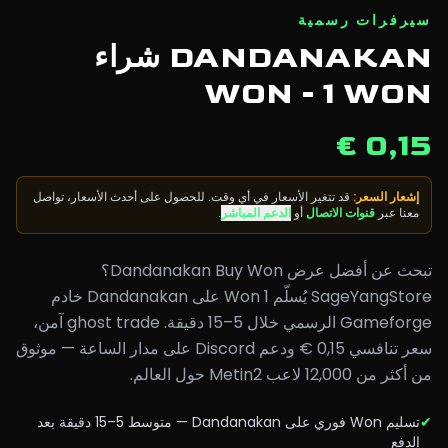
سيرفرات رسمية
DANDANAKAN شراء
WON - 1 WON
0,15 €
إشعار السعر
:
قد تتغير الأسعار في أي وقت. للحصول على أحدث الأسعار، تواصل
معنا عبر
قنوات الاتصال
أو
الدعم المباشر
.
تبحث عن أفضل عرض Dandanakan Buy Won؟
SageYangStore يُسلّم 1 Won على Dandanakan خادم
Gameforge الرسمي خلال 5–15 دقيقة. ghost trade آمن،
سعر تنافسي 0,15 € ودعم Discord على مدار الساعة — موثوق
من أكثر من 12,000 لاعب Metin2 حول العالم.
✔
تسليم Won فوري على Dandanakan — متوسط 5–15 دقيقة بعد
الدفع