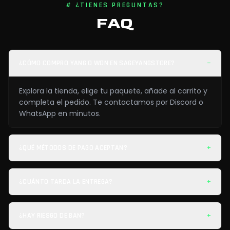
# ¿TIENES PREGUNTAS?
FAQ
¿CÓMO COMPRO YANG O WON EN SAGEYANGSTORE?
−
Explora la tienda, elige tu paquete, añade al carrito y
completa el pedido. Te contactamos por Discord o
WhatsApp en minutos.
¿QUÉ MÉTODOS DE PAGO ACEPTAN?
+
¿CUÁNTO TARDA LA ENTREGA?
+
¿HAY RIESGO DE BAN?
+