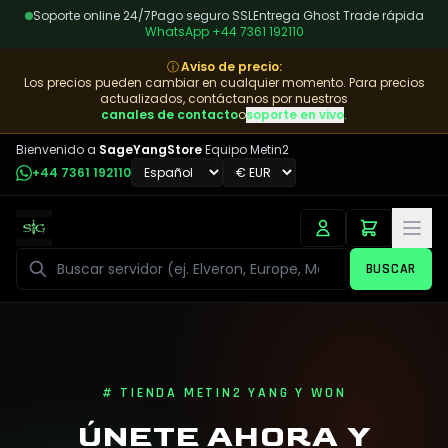
Soporte online 24/7
Pago seguro SSL
Entrega Ghost Trade rápida
WhatsApp
+44 7361 192110
ⓘ
Aviso de precio
:
Los precios pueden cambiar en cualquier momento. Para precios
actualizados, contáctanos por nuestros
canales de contacto
o
soporte en vivo
.
Bienvenido a
SageYangStore
Equipo Metin2
+44 7361 192110
Buscar
BUSCAR
# TIENDA METIN2 YANG Y WON
ÚNETE AHORA Y