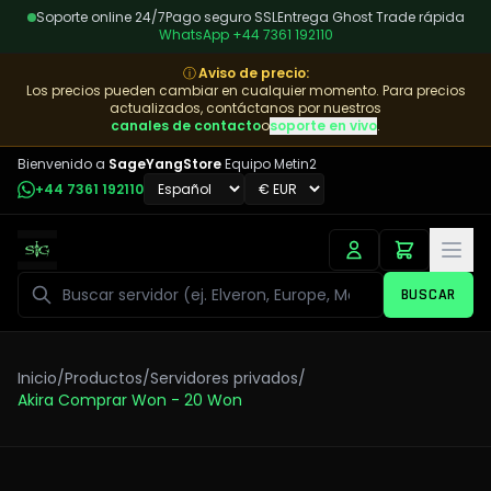
Soporte online 24/7
Pago seguro SSL
Entrega Ghost Trade rápida
WhatsApp
+44 7361 192110
ⓘ
Aviso de precio
:
Los precios pueden cambiar en cualquier momento. Para precios
actualizados, contáctanos por nuestros
canales de contacto
o
soporte en vivo
.
Bienvenido a
SageYangStore
Equipo Metin2
+44 7361 192110
Buscar
BUSCAR
Inicio
/
Productos
/
Servidores privados
/
Akira Comprar Won - 20 Won