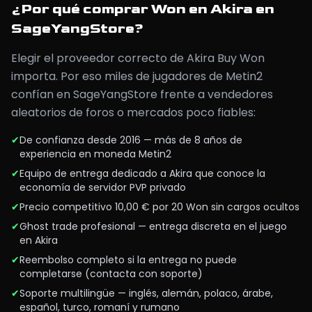
¿Por qué comprar Won en Akira en
SageYangStore?
Elegir el proveedor correcto de Akira Buy Won
importa. Por eso miles de jugadores de Metin2
confían en SageYangStore frente a vendedores
aleatorios de foros o mercados poco fiables:
✔
De confianza desde 2016 — más de 8 años de
experiencia en moneda Metin2
✔
Equipo de entrega dedicado a Akira que conoce la
economía de servidor PVP privado
✔
Precio competitivo 10,00 € por 20 Won sin cargos ocultos
✔
Ghost trade profesional — entrega discreta en el juego
en Akira
✔
Reembolso completo si la entrega no puede
completarse (contacta con soporte)
✔
Soporte multilingüe — inglés, alemán, polaco, árabe,
español, turco, romaní y rumano