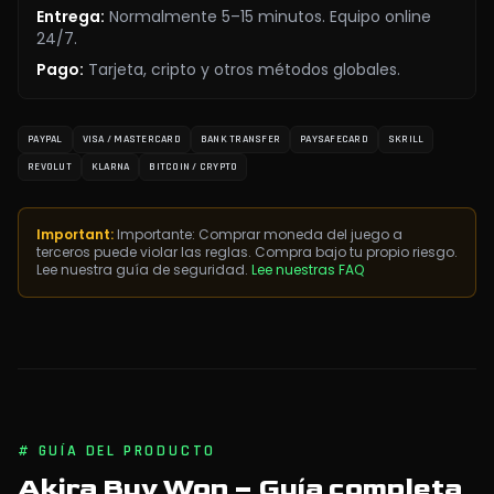
Entrega
:
Normalmente 5–15 minutos. Equipo online
24/7.
Pago
:
Tarjeta, cripto y otros métodos globales.
PAYPAL
VISA / MASTERCARD
BANK TRANSFER
PAYSAFECARD
SKRILL
REVOLUT
KLARNA
BITCOIN / CRYPTO
Important:
Importante: Comprar moneda del juego a
terceros puede violar las reglas. Compra bajo tu propio riesgo.
Lee nuestra guía de seguridad.
Lee nuestras FAQ
#
GUÍA DEL PRODUCTO
Akira Buy Won
– Guía completa