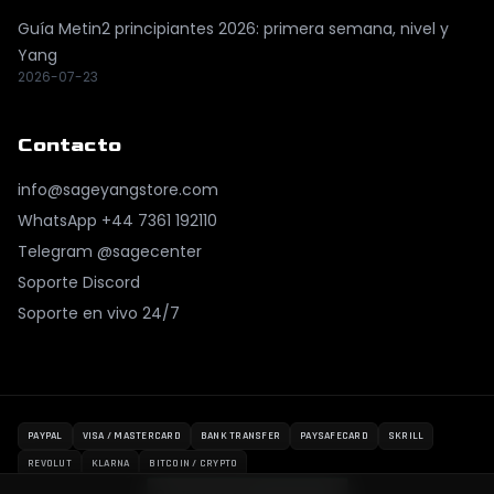
Guía Metin2 principiantes 2026: primera semana, nivel y
Yang
2026-07-23
Contacto
info@sageyangstore.com
WhatsApp
+44 7361 192110
Telegram @sagecenter
Soporte Discord
Soporte en vivo 24/7
PAYPAL
VISA / MASTERCARD
BANK TRANSFER
PAYSAFECARD
SKRILL
REVOLUT
KLARNA
BITCOIN / CRYPTO