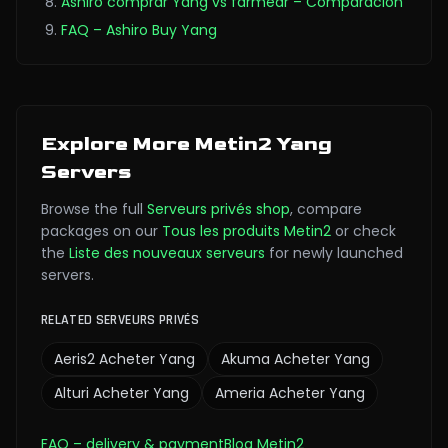
Ashiro comprar Yang vs farmear – Comparación
FAQ – Ashiro Buy Yang
Explore More Metin2 Yang
Servers
Browse the full
Serveurs privés
shop
,
compare
packages on our
Tous les produits Metin2
or check
the
Liste des nouveaux serveurs
for newly launched
servers.
RELATED SERVEURS PRIVÉS
Aeris2
Acheter Yang
Akuma
Acheter Yang
Alturi
Acheter Yang
Ameria
Acheter Yang
FAQ
– delivery & payment
Blog Metin2