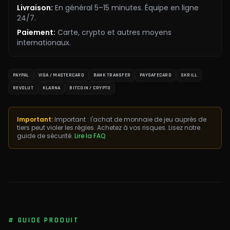
Livraison
:
En général 5–15 minutes. Équipe en ligne
24/7.
Paiement
:
Carte, crypto et autres moyens
internationaux.
PAYPAL
VISA / MASTERCARD
BANK TRANSFER
PAYSAFECARD
SKRILL
REVOLUT
KLARNA
BITCOIN / CRYPTO
Important:
Important : l'achat de monnaie de jeu auprès de
tiers peut violer les règles. Achetez à vos risques. Lisez notre
guide de sécurité.
Lire la FAQ
#
GUIDE PRODUIT