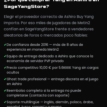
SageYangStore?
Elegir el proveedor correcto de Ashiro Buy Yang
importa. Por eso miles de jugadores de Metin2
confían en SageYangStore frente a vendedores
aleatorios de foros o mercados poco fiables:
✔
De confianza desde 2016 — más de 8 años de
experiencia en moneda Metin2
✔
Equipo de entrega dedicado a Ashiro que conoce la
economía de servidor PVP privado
✔
Precio competitivo 10,00 € por 5.6KKKK Yang sin cargos
ocultos
✔
Ghost trade profesional — entrega discreta en el juego
en Ashiro
✔
Reembolso completo si la entrega no puede
completarse (contacta con soporte)
✔
Soporte multilingüe — inglés, alemán, polaco, árabe,
español, turco, romaní y rumano