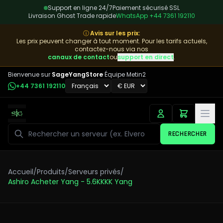
Support en ligne 24/7
Paiement sécurisé SSL
Livraison Ghost Trade rapide
WhatsApp
+44 7361 192110
ⓘ
Avis sur les prix
:
Les prix peuvent changer à tout moment. Pour les tarifs actuels,
contactez-nous via nos
canaux de contact
ou
support en direct
.
Bienvenue sur
SageYangStore
Équipe Metin2
+44 7361 192110
Rechercher
RECHERCHER
Accueil
/
Produits
/
Serveurs privés
/
Ashiro Acheter Yang - 5.6KKKK Yang