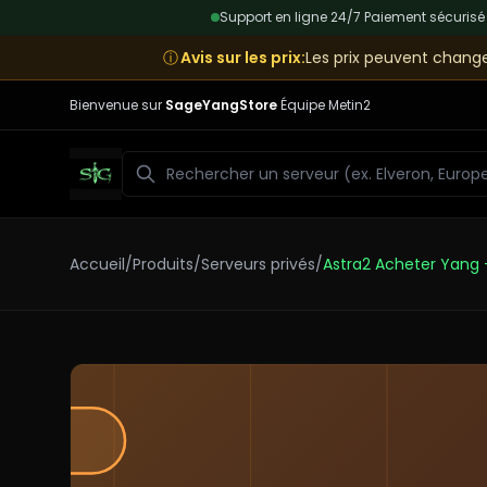
Support en ligne 24/7
|
Paiement sécurisé
ⓘ
Avis sur les prix
:
Les prix peuvent change
Bienvenue sur
SageYangStore
Équipe Metin2
Rechercher
Accueil
/
Produits
/
Serveurs privés
/
Astra2 Acheter Yang 