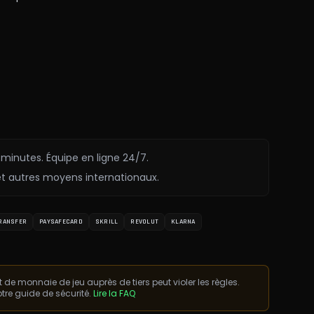
 minutes. Équipe en ligne 24/7.
et autres moyens internationaux.
RANSFER
PAYSAFECARD
SKRILL
REVOLUT
KLARNA
t de monnaie de jeu auprès de tiers peut violer les règles.
otre guide de sécurité.
Lire la FAQ