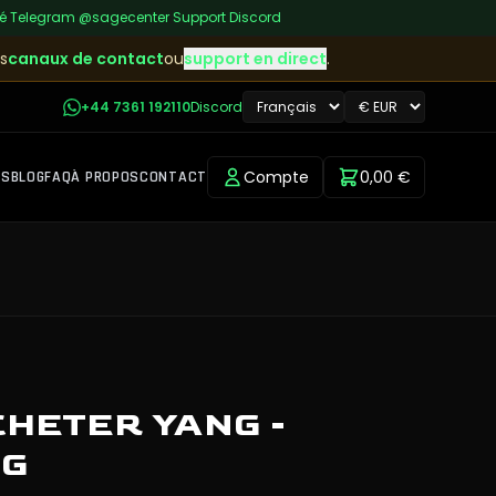
té
|
Telegram
@sagecenter
|
Support Discord
s
canaux de contact
ou
support en direct
.
+44 7361 192110
Discord
Compte
0,00 €
RS
BLOG
FAQ
À PROPOS
CONTACT
HETER YANG -
NG