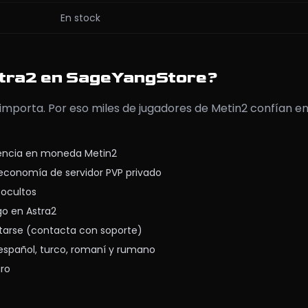
En stock
stra2 en SageYangStore?
 importa. Por eso miles de jugadores de Metin2 confían 
iencia en moneda Metin2
economía de servidor PVP privado
 ocultos
go en Astra2
tarse (contacta con soporte)
 español, turco, romaní y rumano
uro