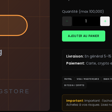
Quantité (max 100,000)
−
+
AJOUTER AU PANIER
Livraison
:
En général 5–15
Paiement
:
Carte, crypto 
PAYPAL
VISA / MASTERCARD
BANK T
BITCOIN / CRYPTO
Important:
Important : l'acha
Achetez à vos risques. Lisez n