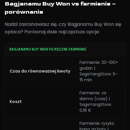
Bagjanamu Buy Won vs farmienie –
porównanie
Nadal zastanawiasz się, czy Bagjanamu Buy Won się
opłaca? Porównaj dwie najczęstsze opcje:
BAGJANAMU BUY WON VS RĘCZNE FARMIENIE
Farmienie: 20–100+
godzin |
Czas do równoważnej kwoty
SageYangStore: 5–
15 min
Farmienie: za
darmo (czas) |
Koszt
SageYangStore:
0,18 €
Farmienie: ryzyko
bana za boty |