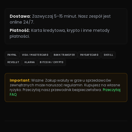
Dostawa
:
Zazwyczaj 5–15 minut. Nasz zespół jest
online 24/7.
Płatność
:
Karta kredytowa, krypto i inne metody
płatności.
PAYPAL
VISA / MASTERCARD
BANK TRANSFER
PAYSAFECARD
SKRILL
REVOLUT
KLARNA
BITCOIN / CRYPTO
Important:
Ważne: Zakup waluty w grze u sprzedawców
zewnętrznych może naruszać regulamin. Kupujesz na własne
ryzyko. Przeczytaj nasz przewodnik bezpieczeństwa.
Przeczytaj
FAQ