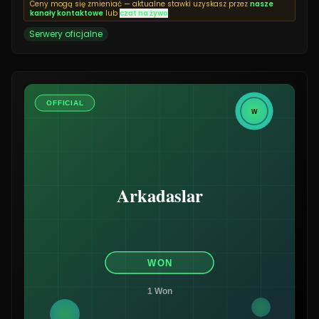
Ceny mogą się zmieniać — aktualne stawki uzyskasz przez
nasze
kanały kontaktowe
lub
czat na żywo
Serwery oficjalne