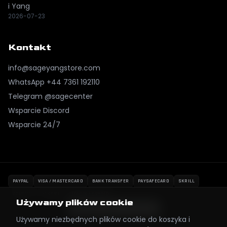
i Yang
2026-07-23
Kontakt
info@sageyangstore.com
WhatsApp
+44 7361 192110
Telegram @sagecenter
Wsparcie Discord
Wsparcie 24/7
PAYPAL
VISA / MASTERCARD
BANK TRANSFER
PAYSAFECARD
SKRILL
REVOLUT
KLARNA
BITCOIN / CRYPTO
Używamy plików cookie
Używamy niezbędnych plików cookie do koszyka i