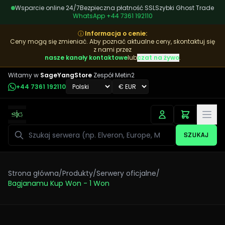
Wsparcie online 24/7
Bezpieczna płatność SSL
Szybki Ghost Trade
WhatsApp
+44 7361 192110
ⓘ
Informacja o cenie
:
Ceny mogą się zmieniać. Aby poznać aktualne ceny, skontaktuj się
z nami przez
nasze kanały kontaktowe
lub
czat na żywo
.
Witamy w
SageYangStore
Zespół Metin2
+44 7361 192110
Szukaj
SZUKAJ
Strona główna
/
Produkty
/
Serwery oficjalne
/
Bagjanamu Kup Won - 1 Won