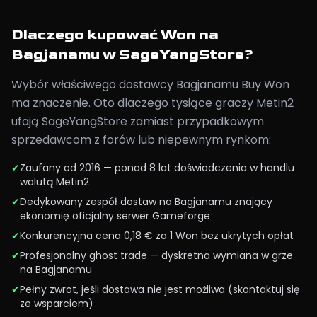
Dlaczego kupować Won na
Bagjanamu w SageYangStore?
Wybór właściwego dostawcy Bagjanamu Buy Won
ma znaczenie. Oto dlaczego tysiące graczy Metin2
ufają SageYangStore zamiast przypadkowym
sprzedawcom z forów lub niepewnym rynkom:
✔
Zaufany od 2016 — ponad 8 lat doświadczenia w handlu
walutą Metin2
✔
Dedykowany zespół dostaw na Bagjanamu znający
ekonomię oficjalny serwer Gameforge
✔
Konkurencyjna cena 0,18 € za 1 Won bez ukrytych opłat
✔
Profesjonalny ghost trade — dyskretna wymiana w grze
na Bagjanamu
✔
Pełny zwrot, jeśli dostawa nie jest możliwa (skontaktuj się
ze wsparciem)