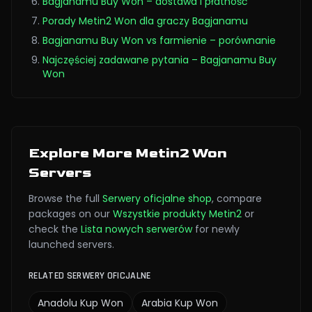
Bagjanamu Buy Won – dostawa i płatność
Porady Metin2 Won dla graczy Bagjanamu
Bagjanamu Buy Won vs farmienie – porównanie
Najczęściej zadawane pytania – Bagjanamu Buy
Won
Explore More Metin2 Won
Servers
Browse the full
Serwery oficjalne
shop
,
compare
packages on our
Wszystkie produkty Metin2
or
check the
Lista nowych serwerów
for newly
launched servers.
RELATED SERWERY OFICJALNE
Anadolu
Kup Won
Arabia
Kup Won