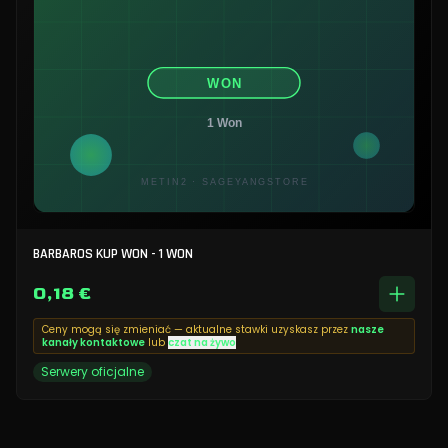
BARBAROS KUP WON - 1 WON
0,18 €
Ceny mogą się zmieniać — aktualne stawki uzyskasz przez
nasze
kanały kontaktowe
lub
czat na żywo
Serwery oficjalne