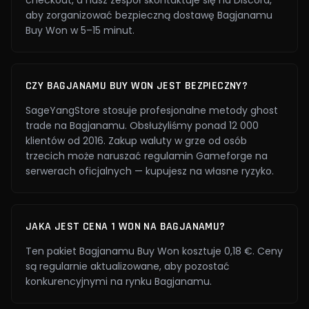
checkout, a nasz zespół skontaktuje się na Discord,
aby zorganizować bezpieczną dostawę Bagjanamu
Buy Won w 5–15 minut.
CZY BAGJANAMU BUY WON JEST BEZPIECZNY?
SageYangStore stosuje profesjonalne metody ghost
trade na Bagjanamu. Obsłużyliśmy ponad 12 000
klientów od 2016. Zakup waluty w grze od osób
trzecich może naruszać regulamin Gameforge na
serwerach oficjalnych — kupujesz na własne ryzyko.
JAKA JEST CENA 1 WON NA BAGJANAMU?
Ten pakiet Bagjanamu Buy Won kosztuje 0,18 €. Ceny
są regularnie aktualizowane, aby pozostać
konkurencyjnymi na rynku Bagjanamu.