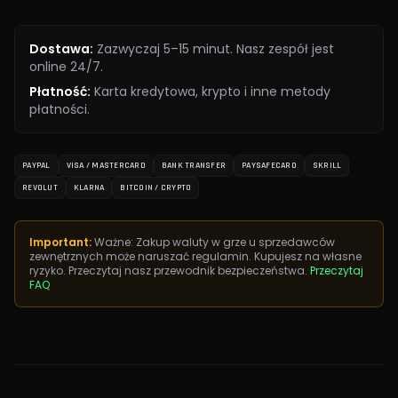
Dostawa
:
Zazwyczaj 5–15 minut. Nasz zespół jest
online 24/7.
Płatność
:
Karta kredytowa, krypto i inne metody
płatności.
PAYPAL
VISA / MASTERCARD
BANK TRANSFER
PAYSAFECARD
SKRILL
REVOLUT
KLARNA
BITCOIN / CRYPTO
Important:
Ważne: Zakup waluty w grze u sprzedawców
zewnętrznych może naruszać regulamin. Kupujesz na własne
ryzyko. Przeczytaj nasz przewodnik bezpieczeństwa.
Przeczytaj
FAQ