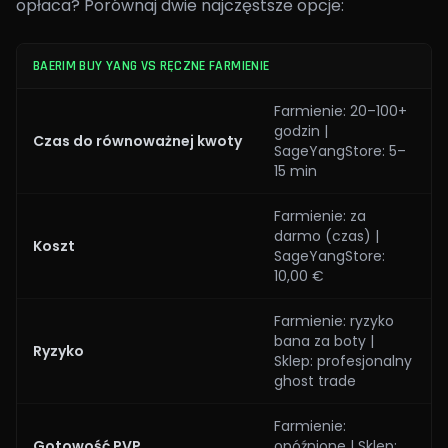
opłaca? Porównaj dwie najczęstsze opcje:
BAERIM BUY YANG VS RĘCZNE FARMIENIE
Farmienie: 20–100+
godzin |
Czas do równoważnej kwoty
SageYangStore: 5–
15 min
Farmienie: za
darmo (czas) |
Koszt
SageYangStore:
10,00 €
Farmienie: ryzyko
bana za boty |
Ryzyko
Sklep: profesjonalny
ghost trade
Farmienie:
Gotowość PVP
opóźnione | Sklep: