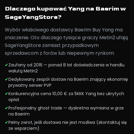
Dlaczego kupować Yang na Baerim w
SageYangStore?
Wybór właściwego dostawcy Baerim Buy Yang ma
znaczenie. Oto dlaczego tysiące graczy Metin2 ufają
SageYangStore zamiast przypadkowym
sprzedawcom z forów lub niepewnym rynkom:
✔
Zaufany od 2016 — ponad 8 lat doświadczenia w handlu
walutą Metin2
✔
Dedykowany zespół dostaw na Baerim znający ekonomię
prywatny serwer PVP
✔
Konkurencyjna cena 10,00 € za 5KKK Yang bez ukrytych
opłat
✔
Profesjonalny ghost trade — dyskretna wymiana w grze
na Baerim
✔
Pełny zwrot, jeśli dostawa nie jest możliwa (skontaktuj się
ze wsparciem)