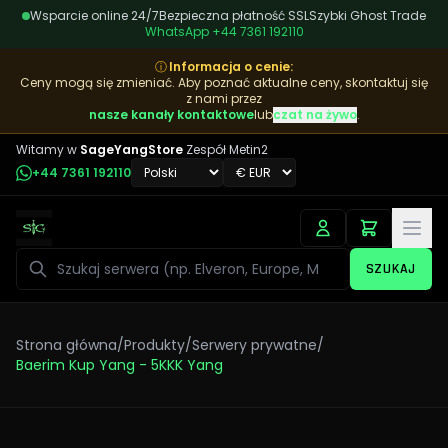
Wsparcie online 24/7
Bezpieczna płatność SSL
Szybki Ghost Trade
WhatsApp
+44 7361 192110
ⓘ
Informacja o cenie
:
Ceny mogą się zmieniać. Aby poznać aktualne ceny, skontaktuj się
z nami przez
nasze kanały kontaktowe
lub
czat na żywo
.
Witamy w
SageYangStore
Zespół Metin2
+44 7361 192110
Szukaj
SZUKAJ
Strona główna
/
Produkty
/
Serwery prywatne
/
Baerim Kup Yang - 5KKK Yang