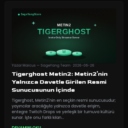
Yazar
Marcus — SageYang Team
·
2026-06-26
Tigerghost Metin2: Metin2'nin
Yalnızca Davetle Girilen Resmi
Sunucusunun İçinde
Tigerghost, Metin2'nin en seçkin resmi sunucusudur;
yayıncılar aracılığıyla yalnızca davetle erişim,
entegre Twitch Drops ve yerleşik bir turnuva kültürü
sunar. İşte onu farklı kılan
…
DEVAMINI OKU →