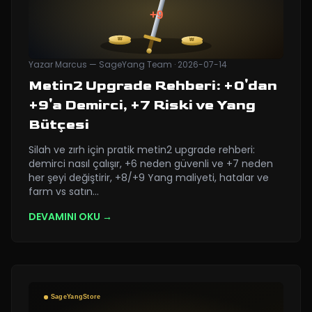
Yazar
Marcus — SageYang Team
·
2026-07-14
Metin2 Upgrade Rehberi: +0'dan
+9'a Demirci, +7 Riski ve Yang
Bütçesi
Silah ve zırh için pratik metin2 upgrade rehberi:
demirci nasıl çalışır, +6 neden güvenli ve +7 neden
her şeyi değiştirir, +8/+9 Yang maliyeti, hatalar ve
farm vs satın
…
DEVAMINI OKU →