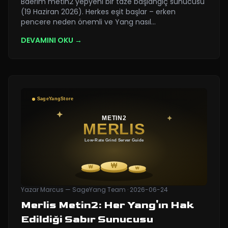
Baerim metin2 yepyeni bir taze başlangıç sunucusu
(19 Haziran 2026). Herkes eşit başlar – erken
pencere neden önemli ve Yang nasıl
…
DEVAMINI OKU →
Yazar
Marcus — SageYang Team
·
2026-06-24
Merlis Metin2: Her Yang'ın Hak
Edildiği Sabır Sunucusu