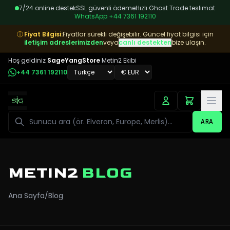
7/24 online destek
SSL güvenli ödeme
Hızlı Ghost Trade teslimat
WhatsApp
+44 7361 192110
ⓘ
Fiyat Bilgisi
:
Fiyatlar sürekli değişebilir. Güncel fiyat bilgisi için
iletişim adreslerimizden
veya
canlı destekten
bize ulaşın.
Hoş geldiniz
SageYangStore
Metin2 Ekibi
+44 7361 192110
Ara
ARA
METIN2
BLOG
Ana Sayfa
/
Blog