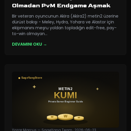
Olmadan PvM Endgame Aşmak
Bir veteran oyuncunun Akira (Akira2) metin2 üzerine
dürüst bakışı - Meley, Hydra, Yohara ve Alastor için
ekipmanını meşru yoldan topladığın edit-free, pay-
to-win olmayan
…
DEVAMINI OKU →
Yazar
Marcus — SageYang Team
·
2026-06-23