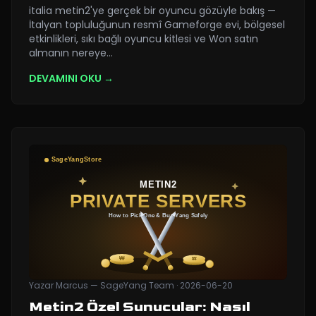
italia metin2'ye gerçek bir oyuncu gözüyle bakış —
İtalyan topluluğunun resmî Gameforge evi, bölgesel
etkinlikleri, sıkı bağlı oyuncu kitlesi ve Won satın
almanın nereye
…
DEVAMINI OKU →
Yazar
Marcus — SageYang Team
·
2026-06-20
Metin2 Özel Sunucular: Nasıl