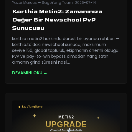
Yazar
Marcus — SageYang Team
·
2026-07-14
Korthia Metin2: Zamanınıza
Değer Bir Newschool PvP
Sunucusu
korthia metin2 hakkında dürüst bir oyuncu rehberi —
korthia.to'daki newschool sunucu, maksimum
seviye 150, global topluluk, ekipmanın önemli olduğu
PvP ve pay-to-win bypass olmadan Yang satın
almanın grind süresini nasıl
…
DEVAMINI OKU →