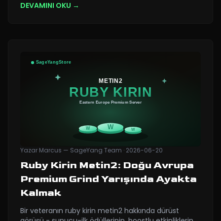
DEVAMINI OKU →
Yazar
Marcus — SageYang Team
·
2026-06-20
Ruby Kirin Metin2: Doğu Avrupa
Premium Grind Yarışında Ayakta
Kalmak
Bir veteranın ruby kirin metin2 hakkında dürüst
görüşü - sunucu-ilk ödüllerinin, boostlu etkinliklerin