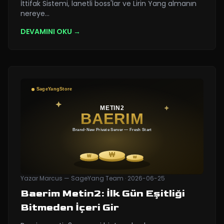
İttifak Sistemi, lanetli boss'lar ve Lirin Yang almanın
nereye
…
DEVAMINI OKU →
Yazar
Marcus — SageYang Team
·
2026-06-25
Baerim Metin2: İlk Gün Eşitliği
Bitmeden İçeri Gir