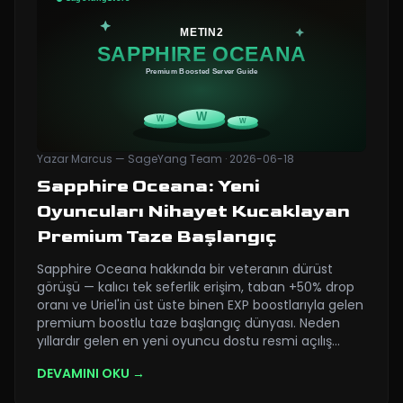
Yazar
Marcus — SageYang Team
·
2026-06-18
Sapphire Oceana: Yeni
Oyuncuları Nihayet Kucaklayan
Premium Taze Başlangıç
Sapphire Oceana hakkında bir veteranın dürüst
görüşü — kalıcı tek seferlik erişim, taban +50% drop
oranı ve Uriel'in üst üste binen EXP boostlarıyla gelen
premium boostlu taze başlangıç dünyası. Neden
yıllardır gelen en yeni oyuncu dostu resmi açılış
…
DEVAMINI OKU →