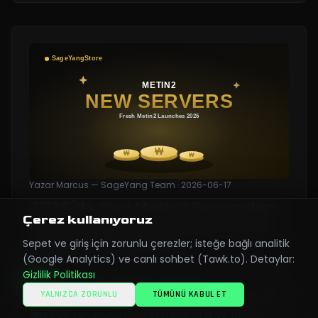
Yazar
Marcus — SageYang Team
·
2026-06-17
2026'da Yeni Metin2 Sunucuları:
Çerez kullanıyoruz
Taze Açılışları Nasıl Bulursunuz
Sepet ve giriş için zorunlu çerezler; isteğe bağlı analitik
ve Önde Başlarsınız
(Google Analytics) ve canlı sohbet (Tawk.to). Detaylar:
2026'da yeni Metin2 sunucuları için bir veteranın
Gizlilik Politikası
rehberi: taze özel açılışları nerede bulursunuz, neden
YALNIZCA ZORUNLU
TÜMÜNÜ KABUL ET
açılış günü oyundaki en eşit ortamdır, bağlanmadan
önce bir sunucuyu nasıl keşfedersiniz ve fiyatlar