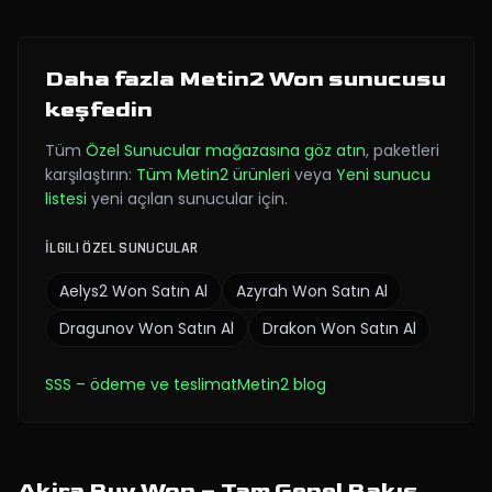
Daha fazla Metin2 Won sunucusu
keşfedin
Tüm
Özel Sunucular
mağazasına göz atın
,
paketleri
karşılaştırın:
Tüm Metin2 ürünleri
veya
Yeni sunucu
listesi
yeni açılan sunucular için.
İLGILI ÖZEL SUNUCULAR
Aelys2
Won Satın Al
Azyrah
Won Satın Al
Dragunov
Won Satın Al
Drakon
Won Satın Al
SSS
– ödeme ve teslimat
Metin2 blog
Akira Buy Won – Tam Genel Bakış