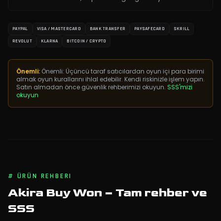
PAYPAL
VISA / MASTERCARD
BANK TRANSFER
PAYSAFECARD
SKRILL
REVOLUT
KLARNA
BITCOIN / CRYPTO
Önemli:
Önemli: Üçüncü taraf satıcılardan oyun içi para birimi
almak oyun kurallarını ihlal edebilir. Kendi riskinizle işlem yapın.
Satın almadan önce güvenlik rehberimizi okuyun.
SSS'mizi
okuyun
#
ÜRÜN REHBERI
Akira Buy Won
– Tam rehber ve
SSS