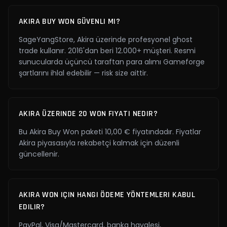
AKIRA BUY WON GÜVENLI MI?
SageYangStore, Akira üzerinde profesyonel ghost
trade kullanır. 2016'dan beri 12.000+ müşteri. Resmi
sunucularda üçüncü taraftan para alımı Gameforge
şartlarını ihlal edebilir — risk size aittir.
AKIRA ÜZERINDE 20 WON FIYATI NEDIR?
Bu Akira Buy Won paketi 10,00 € fiyatındadır. Fiyatlar
Akira piyasasıyla rekabetçi kalmak için düzenli
güncellenir.
AKIRA WON IÇIN HANGI ÖDEME YÖNTEMLERI KABUL
EDILIR?
PayPal, Visa/Mastercard, banka havalesi,