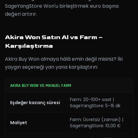
SageYangStore Won'u birleştirmek euro başına
değeri artırır.
Akira Won Satın Al vs Farm –
Karşılaştırma
Akira Buy Won almaya hâlâ emin değil misiniz? İki
yaygın seçeneği yan yana karşılaştırın:
AKIRA BUY WON VS MANUEL FARM
Farm: 20–100+ saat |
Eşdeğer kazanç süresi
SageYangStore: 5–15 dk
Farm: Ücretsiz (zaman) |
Maliyet
SageYangStore: 10,00 €