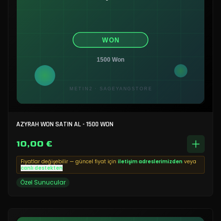
AZYRAH WON SATIN AL - 1500 WON
10,00 €
Fiyatlar değişebilir — güncel fiyat için
iletişim adreslerimizden
veya
canlı destekten
Özel Sunucular