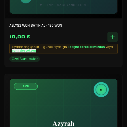
AELYS2 WON SATIN AL - 160 WON
10,00 €
Fiyatlar değişebilir — güncel fiyat için
iletişim adreslerimizden
veya
canlı destekten
Özel Sunucular