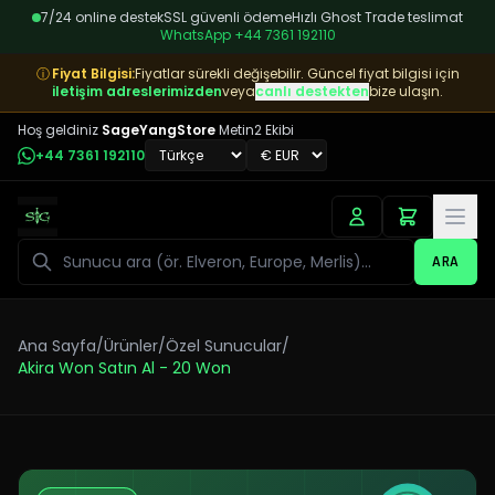
7/24 online destek
SSL güvenli ödeme
Hızlı Ghost Trade teslimat
WhatsApp
+44 7361 192110
ⓘ
Fiyat Bilgisi
:
Fiyatlar sürekli değişebilir. Güncel fiyat bilgisi için
iletişim adreslerimizden
veya
canlı destekten
bize ulaşın.
Hoş geldiniz
SageYangStore
Metin2 Ekibi
+44 7361 192110
Ara
ARA
Ana Sayfa
/
Ürünler
/
Özel Sunucular
/
Akira Won Satın Al - 20 Won