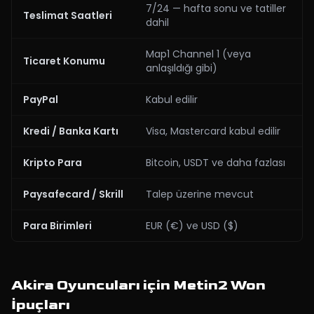
7/24 — hafta sonu ve tatiller
Teslimat Saatleri
dahil
Map1 Channel 1 (veya
Ticaret Konumu
anlaşıldığı gibi)
PayPal
Kabul edilir
Kredi / Banka Kartı
Visa, Mastercard kabul edilir
Kripto Para
Bitcoin, USDT ve daha fazlası
Paysafecard / Skrill
Talep üzerine mevcut
Para Birimleri
EUR (€) ve USD ($)
Akira Oyuncuları için Metin2 Won
İpuçları