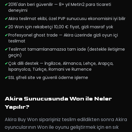
✔
2016'dan beri güvenilir — 8+ yıl Metin2 para ticareti
deneyimi
✔
Akira teslimat ekibi, özel PVP sunucusu ekonomisini iyi bilir
✔
20 Won için rekabetçi 10,00 € fiyat, gizli masraf yok
✔
Profesyonel ghost trade — Akira üzerinde gizli oyun içi
teslimat
✔
Teslimat tamamlanamazsa tam iade (destekle iletişime
geçin)
✔
Çok dilli destek — İngilizce, Almanca, Lehçe, Arapça,
İspanyolca, Türkçe, Romani ve Rumence
✔
SSL şifreli site ve güvenli ödeme işleme
Akira Sunucusunda Won ile Neler
Yapılır?
Akira Buy Won siparişiniz teslim edildikten sonra Akira
oyuncularının Won ile oyunu geliştirmek için en sık