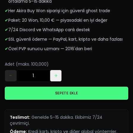
ortalama 5–15 dakika
✔
Her Akira Buy Won siparişi için güvenli ghost trade
✔
Paket: 20 Won, 10,00 € — piyasadaki en iyi değer
✔
7/24 Discord ve WhatsApp canlı destek
✔
SSL güvenli ödeme — PayPal, kart, kripto ve daha fazlası
✔
Özel PVP sunucu uzmanı — 2016'dan beri
Adet (maks. 100,000)
−
+
SEPETE EKLE
Teslimat
:
Genelde 5–15 dakika. Ekibimiz 7/24
çevrimiçi.
Ödeme
:
Kredi kartı, kripto ve diğer global yöntemler.