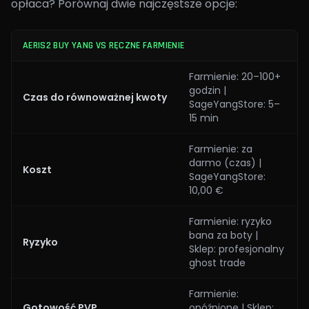
opłaca? Porównaj dwie najczęstsze opcje:
AERIS2 BUY YANG VS RĘCZNE FARMIENIE
Farmienie: 20–100+
godzin |
Czas do równoważnej kwoty
SageYangStore: 5–
15 min
Farmienie: za
darmo (czas) |
Koszt
SageYangStore:
10,00 €
Farmienie: ryzyko
bana za boty |
Ryzyko
Sklep: profesjonalny
ghost trade
Farmienie:
Gotowość PVP
opóźnione | Sklep: