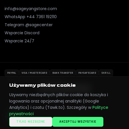
info@sageyangstore.com
WhatsApp
+44 7361 192110
Telegram @sagecenter
Wsparcie Discord
Wsparcie 24/7
PAYPAL
VISA / MASTERCARD
BANK TRANSFER
PAYSAFECARD
SKRILL
REVOLUT
KLARNA
BITCOIN / CRYPTO
Używamy plików cookie
Używamy niezbędnych plików cookie do koszyka i
logowania oraz opcjonalnej analityki (Google
Analytics) i czatu (Tawk.to). Szczegóły w
Polityce
prywatności
©
2026
SageYangStore.
Wszelkie prawa zastrzeżone. Kup Yang i
Won Metin2 bezpiecznie.
TYLKO NIEZBĘDNE
AKCEPTUJ WSZYSTKIE