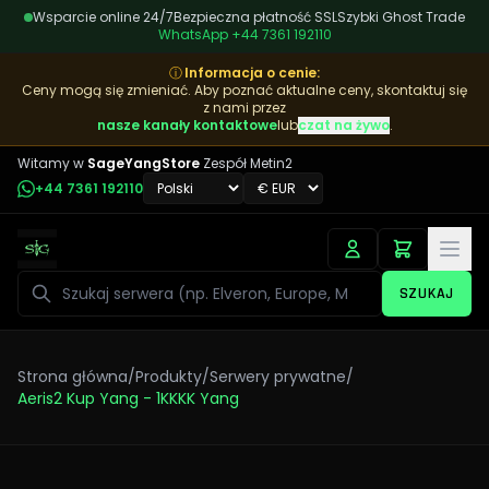
Wsparcie online 24/7
Bezpieczna płatność SSL
Szybki Ghost Trade
WhatsApp
+44 7361 192110
ⓘ
Informacja o cenie
:
Ceny mogą się zmieniać. Aby poznać aktualne ceny, skontaktuj się
z nami przez
nasze kanały kontaktowe
lub
czat na żywo
.
Witamy w
SageYangStore
Zespół Metin2
+44 7361 192110
Szukaj
SZUKAJ
Strona główna
/
Produkty
/
Serwery prywatne
/
Aeris2 Kup Yang - 1KKKK Yang