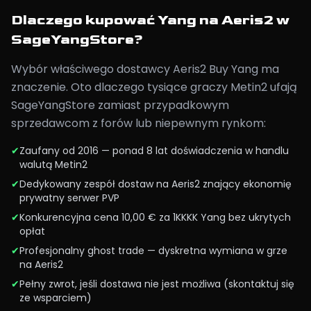
Dlaczego kupować Yang na Aeris2 w
SageYangStore?
Wybór właściwego dostawcy Aeris2 Buy Yang ma
znaczenie. Oto dlaczego tysiące graczy Metin2 ufają
SageYangStore zamiast przypadkowym
sprzedawcom z forów lub niepewnym rynkom:
✔
Zaufany od 2016 — ponad 8 lat doświadczenia w handlu
walutą Metin2
✔
Dedykowany zespół dostaw na Aeris2 znający ekonomię
prywatny serwer PVP
✔
Konkurencyjna cena 10,00 € za 1KKKK Yang bez ukrytych
opłat
✔
Profesjonalny ghost trade — dyskretna wymiana w grze
na Aeris2
✔
Pełny zwrot, jeśli dostawa nie jest możliwa (skontaktuj się
ze wsparciem)