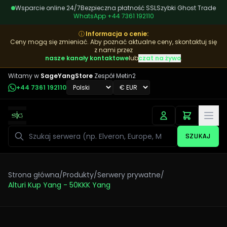
Wsparcie online 24/7
Bezpieczna płatność SSL
Szybki Ghost Trade
WhatsApp
+44 7361 192110
ⓘ
Informacja o cenie
:
Ceny mogą się zmieniać. Aby poznać aktualne ceny, skontaktuj się
z nami przez
nasze kanały kontaktowe
lub
czat na żywo
.
Witamy w
SageYangStore
Zespół Metin2
+44 7361 192110
Szukaj
SZUKAJ
Strona główna
/
Produkty
/
Serwery prywatne
/
Alturi Kup Yang - 50KKK Yang