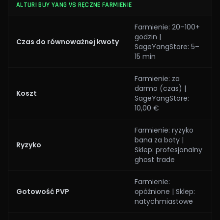
ALTURI BUY YANG VS RĘCZNE FARMIENIE
Farmienie: 20–100+
godzin |
Czas do równoważnej kwoty
SageYangStore: 5–
15 min
Farmienie: za
darmo (czas) |
Koszt
SageYangStore:
10,00 €
Farmienie: ryzyko
bana za boty |
Ryzyko
Sklep: profesjonalny
ghost trade
Farmienie:
Gotowość PVP
opóźnione | Sklep:
natychmiastowe