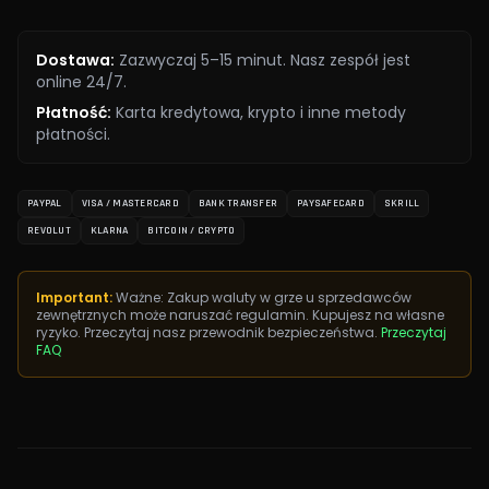
Dostawa
:
Zazwyczaj 5–15 minut. Nasz zespół jest
online 24/7.
Płatność
:
Karta kredytowa, krypto i inne metody
płatności.
PAYPAL
VISA / MASTERCARD
BANK TRANSFER
PAYSAFECARD
SKRILL
REVOLUT
KLARNA
BITCOIN / CRYPTO
Important:
Ważne: Zakup waluty w grze u sprzedawców
zewnętrznych może naruszać regulamin. Kupujesz na własne
ryzyko. Przeczytaj nasz przewodnik bezpieczeństwa.
Przeczytaj
FAQ