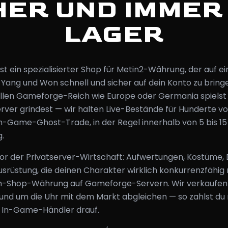
HER UND IMMER
LAGER
t ein spezialisierter Shop für Metin2-Währung, der auf e
: Yang und Won schnell und sicher auf dein Konto zu bringe
iellen Gameforge-Reich wie Europe oder Germania spielst
rver grindest — wir halten Live-Bestände für Hunderte vo
 In-Game-Ghost-Trade, in der Regel innerhalb von 5 bis 1
.
tor der Privatserver-Wirtschaft: Aufwertungen, Kostüme,
usrüstung, die deinen Charakter wirklich konkurrenzfähig
Item-Shop-Währung auf Gameforge-Servern. Wir verkaufen
 rund um die Uhr mit dem Markt abgleichen — so zahlst du 
n In-Game-Händler drauf.