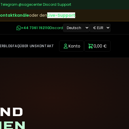
|
Telegram
@sagecenter
|
Discord Support
ontaktkanäle
oder den
Live-Support
.
+44 7361 192110
Discord
Konto
0,00 €
ER
BLOG
FAQ
ÜBER UNS
KONTAKT
UND
NEN