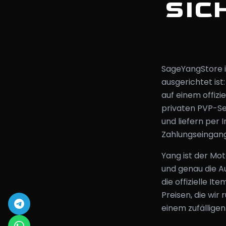
SIC
SageYangStore is
ausgerichtet ist
auf einem offiz
privaten PVP-Se
und liefern per
Zahlungseingang
Yang ist der Mo
und genau die A
die offizielle 
Preisen, die wir
einem zufällige