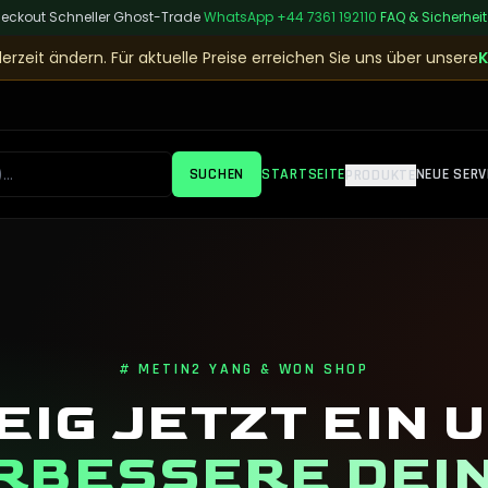
heckout
|
Schneller Ghost-Trade
|
WhatsApp
+44 7361 192110
|
FAQ & Sicherheit
erzeit ändern. Für aktuelle Preise erreichen Sie uns über unsere
K
SUCHEN
STARTSEITE
NEUE SERV
PRODUKTE
# METIN2 YANG & WON SHOP
EIG JETZT EIN 
RBESSERE DEI