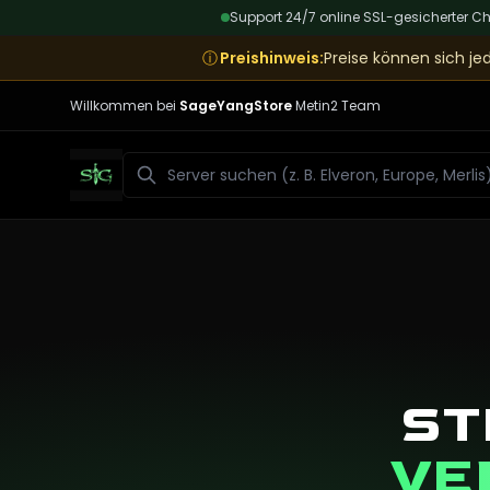
Support 24/7 online
|
SSL-gesicherter C
ⓘ
Preishinweis
:
Preise können sich jed
Willkommen bei
SageYangStore
Metin2 Team
Suchen
ST
VE