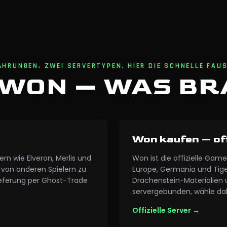
HRUNGEN, ZWEI SERVERTYPEN. HIER DIE SCHNELLE FAU
 WON — WAS BR
Won kaufen — off
rn wie Elveron, Merlis und
Won ist die offizielle Ga
von anderen Spielern zu
Europe, Germania und Tiger
ieferung per Ghost-Trade
Drachenstein-Materialien 
servergebunden, wähle dah
Offizielle Server
→