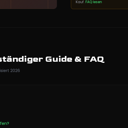
Kauf.
FAQ lesen
lständiger Guide & FAQ
isiert
2026
ufen?