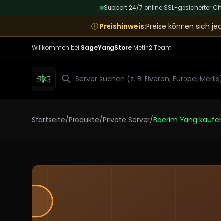
Support 24/7 online
|
SSL-gesicherter C
ⓘ
Preishinweis
:
Preise können sich jed
Willkommen bei
SageYangStore
Metin2 Team
Suchen
Startseite
/
Produkte
/
Private Server
/
Baerim Yang kaufe