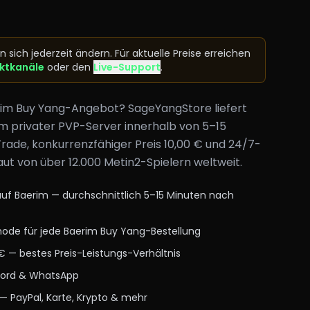
n sich jederzeit ändern. Für aktuelle Preise erreichen
ktkanäle
oder den
Live-Support
.
rim Buy Yang-Angebot? SageYangStore liefert
m privater PVP-Server innerhalb von 5–15
Trade, konkurrenzfähiger Preis 10,00 € und 24/7-
ut von über 12.000 Metin2-Spielern weltweit.
auf Baerim — durchschnittlich 5–15 Minuten nach
ode für jede Baerim Buy Yang-Bestellung
 € — bestes Preis-Leistungs-Verhältnis
scord & WhatsApp
— PayPal, Karte, Krypto & mehr