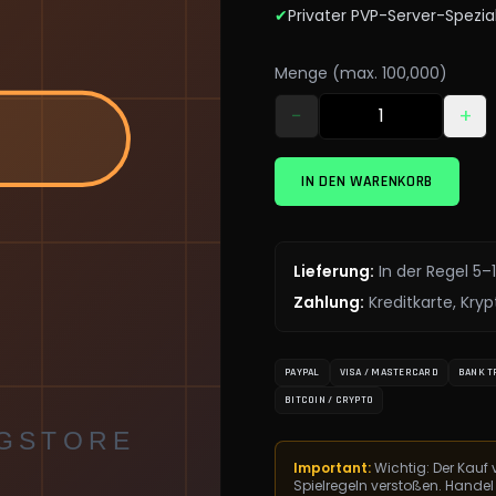
✔
Privater PVP-Server-Spezial
Menge (max. 100,000)
−
+
IN DEN WARENKORB
Lieferung
:
In der Regel 5–
Zahlung
:
Kreditkarte, Kr
PAYPAL
VISA / MASTERCARD
BANK T
BITCOIN / CRYPTO
Important:
Wichtig: Der Kau
Spielregeln verstoßen. Handel