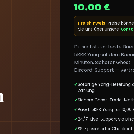
10,00 €
Preishinweis
:
Preise könne
Sie uns über unsere
Konta
Du suchst das beste Bae
5KKK Yang auf dem Baeri
Minuten. Sicherer Ghost 
Discord-Support — vertra
✔
Sofortige Yang-Lieferung 
Zahlung
✔
Sichere Ghost-Trade-Meth
✔
Paket: 5KKK Yang für 10,00
✔
24/7-Live-Support via Di
✔
SSL-gesicherter Checkout 