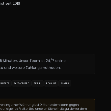
ist seit 2016
15 Minuten. Unser Team ist 24/7 online.
ypto und weitere Zahlungsmethoden.
RANSFER
PAYSAFECARD
SKRILL
REVOLUT
KLARNA
f von Ingame-Währung bei Drittanbietern kann gegen
 auf eigenes Risiko. Lies unseren Sicherheitsguide vor dem