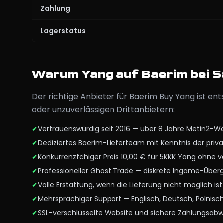
Zahlung
Lagerstatus
Warum Yang auf Baerim bei 
Der richtige Anbieter für Baerim Buy Yang ist e
oder unzuverlässigen Drittanbietern:
✔
Vertrauenswürdig seit 2016 — über 8 Jahre Metin2-
✔
Dediziertes Baerim-Lieferteam mit Kenntnis der priv
✔
Konkurrenzfähiger Preis 10,00 € für 5KKK Yang ohne 
✔
Professioneller Ghost Trade — diskrete Ingame-Über
✔
Volle Erstattung, wenn die Lieferung nicht möglich is
✔
Mehrsprachiger Support — Englisch, Deutsch, Polnisc
✔
SSL-verschlüsselte Website und sichere Zahlungsabw