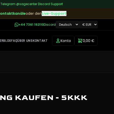
|
Telegram
@sagecenter
|
Discord Support
ontaktkanäle
oder den
Live-Support
.
+44 7361 192110
Discord
Konto
0,00 €
ER
BLOG
FAQ
ÜBER UNS
KONTAKT
NG KAUFEN - 5KKK