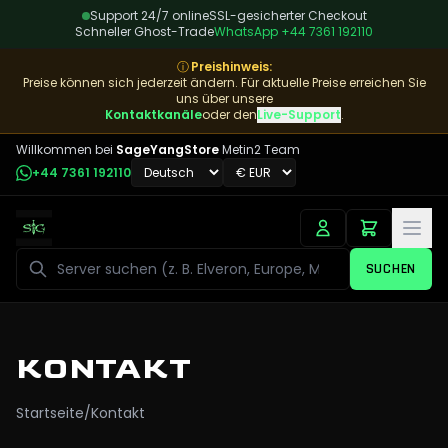
Support 24/7 online
SSL-gesicherter Checkout
Schneller Ghost-Trade
WhatsApp
+44 7361 192110
ⓘ
Preishinweis
:
Preise können sich jederzeit ändern. Für aktuelle Preise erreichen Sie
uns über unsere
Kontaktkanäle
oder den
Live-Support
.
Willkommen bei
SageYangStore
Metin2 Team
+44 7361 192110
Suchen
SUCHEN
KONTAKT
Startseite
/
Kontakt