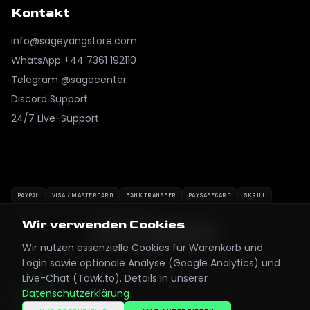
Kontakt
info@sageyangstore.com
WhatsApp
+44 7361 192110
Telegram @sagecenter
Discord Support
24/7 Live-Support
PAYPAL
VISA / MASTERCARD
BANK TRANSFER
PAYSAFECARD
SKRILL
REVOLUT
KLARNA
BITCOIN / CRYPTO
Wir verwenden Cookies
Wir nutzen essenzielle Cookies für Warenkorb und
Login sowie optionale Analyse (Google Analytics) und
Live-Chat (Tawk.to). Details in unserer
Datenschutzerklärung
©
2026
SageYangStore.
Alle Rechte vorbehalten. Metin2 Yang &